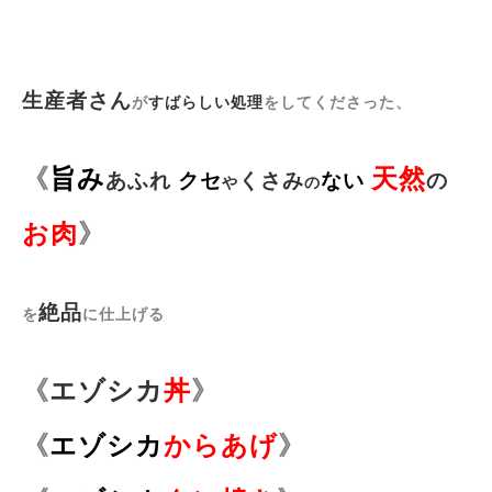
生産者さん
が
すばらしい処理
をしてくださった、
《
旨み
天然
あふれ
クセ
くさみ
ない
の
や
の
》
お肉
絶品
を
に仕上げる
《
エゾシカ
》
丼
《
エゾシカ
からあげ
》