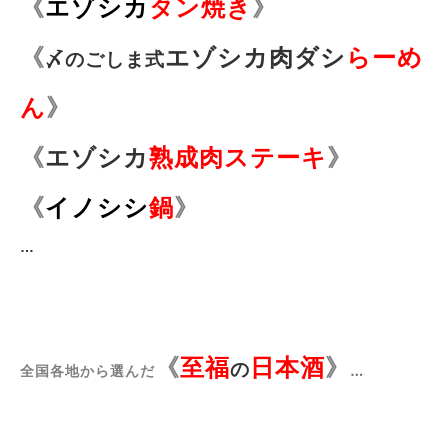
《
エゾシカ
タン焼き
》
《
エゾシカ肉ダシ
らーめ
〆のごしま式
》
ん
《
エゾシカ
》
熟成肉ステーキ
《
イノシシ
鍋
》
…
《
》
至福
日本酒
の
…
全国各地から選んだ