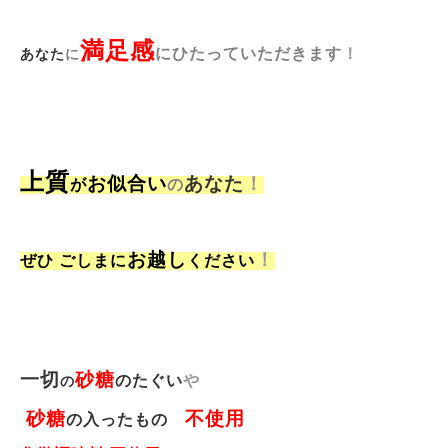
満足感
にひたっていただきます
！
あなた
に
上質
お似合い
あなた
！
が
の
お越し
！
ぜひ ごしまに
ください
一切
砂糖
のたぐい
や
の
砂糖
不使用
の入ったもの