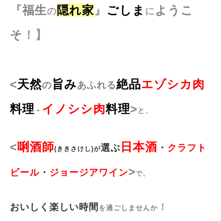
『
福生
隠れ家
』
ごしま
ようこ
の
に
そ
！】
<
天然
旨み
絶品
エゾシカ肉
の
あふれる
>
料理
イノシシ肉
料理
・
と、
<
唎酒師
日本酒
選ぶ
・
クラフト
(ききさけし)が
>
ビール
・
ジョージアワイン
、
で
おいしく楽しい時間
！
を過ごしませんか