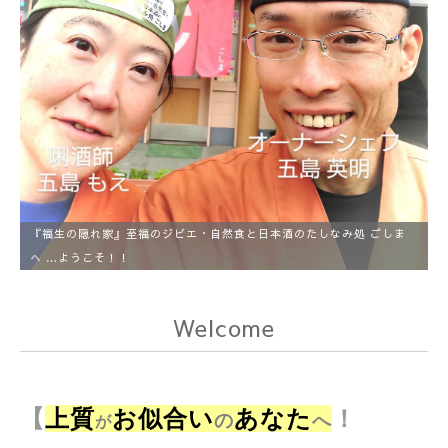
『福生の隠れ家』至福のジビエ・自然食と日本酒のたしなみ処 ごしま
へ …ようこそ！！
Welcome
【
上質
お似合い
あなた
！
の
へ
が