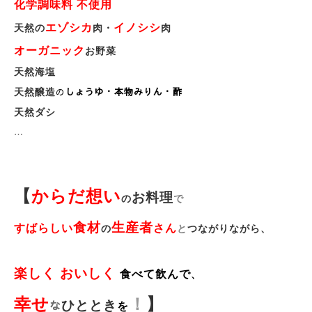
化学調味料 不使用
エゾシカ
イノシシ
天然の
肉・
肉
オーガニック
お野菜
天然海塩
の
しょうゆ・本物みりん・酢
天然醸造
天然ダシ
…
【
からだ想い
お料理
の
で
食材
生産者
すばらしい
さん
の
と
つながりながら、
楽しく おいしく
食べて飲んで
、
！
】
幸せ
な
ひととき
を