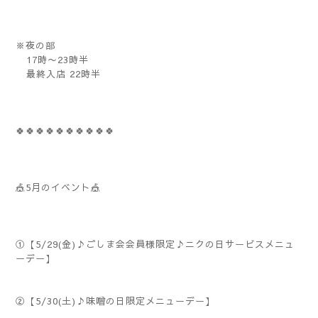
※夜の部
17時〜23時半
最終入店 22時半
🍀🍀🍀🍀🍀🍀🍀🍀🍀🍀
🎪5月のイベント🎪
①【5/29(金)♪ごしま会会員様限定♪ニクの日サービスメニュ
ーデー】
②【5/30(土)♪味噌の日限定メニューデー】