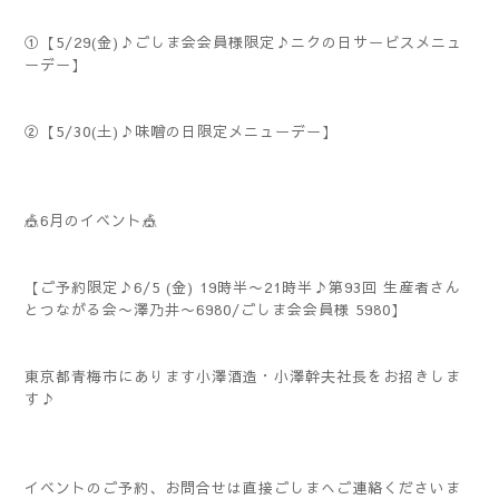
①【5/29(金)♪ごしま会会員様限定♪ニクの日サービスメニュ
ーデー】
②【5/30(土)♪味噌の日限定メニューデー】
🎪6月のイベント🎪
【ご予約限定♪6/5 (金) 19時半〜21時半♪第93回 生産者さん
とつながる会〜澤乃井〜6980/ごしま会会員様 5980】
東京都青梅市にあります小澤酒造・小澤幹夫社長をお招きしま
す♪
イベントのご予約、お問合せは直接ごしまへご連絡くださいま