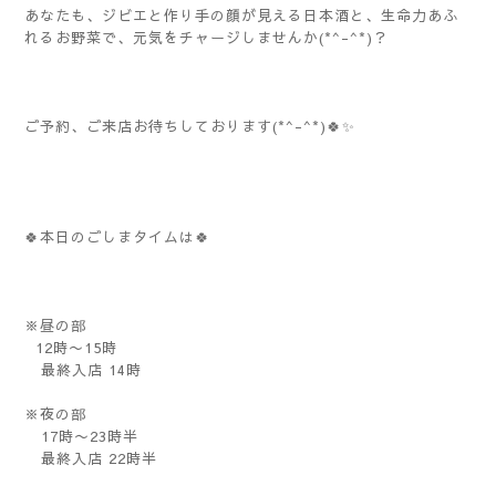
あなたも、ジビエと作り手の顔が見える日本酒と、生命力あふ
れるお野菜で、元気をチャージしませんか(*^-^*)？
ご予約、ご来店お待ちしております(*^-^*)🍀✨️
🍀本日のごしまタイムは🍀
※昼の部
12時〜15時
最終入店 14時
※夜の部
17時〜23時半
最終入店 22時半