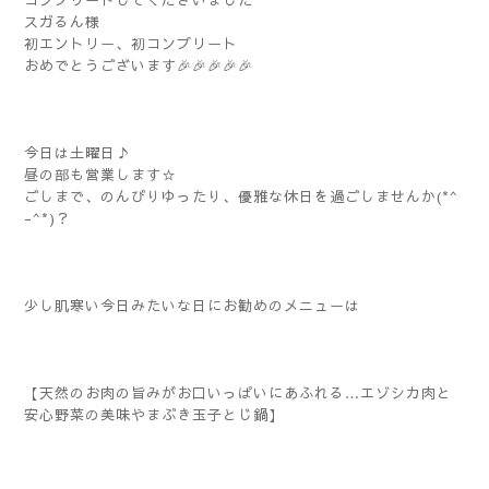
コンプリートしてくださいました
スガるん様
初エントリー、初コンプリート
おめでとうございます🎉🎉🎉🎉🎉
今日は土曜日♪
昼の部も営業します☆
ごしまで、のんびりゆったり、優雅な休日を過ごしませんか(*^
-^*)？
少し肌寒い今日みたいな日にお勧めのメニューは
【天然のお肉の旨みがお口いっぱいにあふれる…エゾシカ肉と
安心野菜の美味やまぶき玉子とじ鍋】