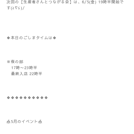
次回の【生産者さんとつながる会】は、6/5(金) 19時半開始で
す(≧∇≦)/
🍀本日のごしまタイムは🍀
※夜の部
17時〜23時半
最終入店 22時半
🍀🍀🍀🍀🍀🍀🍀🍀🍀🍀
🎪5月のイベント🎪