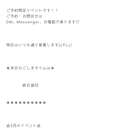
ご予約限定イベントです！！
ご予約・お問合せは
DM、Messenger、お電話で承ります♡
明日はいつも通り営業します(≧∇≦)/
🍀本日のごしまタイムは🍀
終日貸切
🍀🍀🍀🍀🍀🍀🍀🍀🍀🍀
🎪5月のイベント🎪