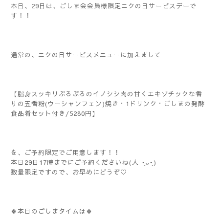
本日、29日は、ごしま会会員様限定ニクの日サービスデーで
す！！
通常の、ニクの日サービスメニューに加えまして
【脂身スッキリぷるぷるのイノシシ肉の甘くエキゾチックな香
りの五香粉(ウーシャンフェン)焼き・1ドリンク・ごしまの発酵
食品肴セット付き/5280円】
を、ご予約限定でご用意します！！
本日29日17時までにご予約くださいね(⁠人⁠ ⁠•͈⁠ᴗ⁠•͈⁠)
数量限定ですので、お早めにどうぞ♡
🍀本日のごしまタイムは🍀