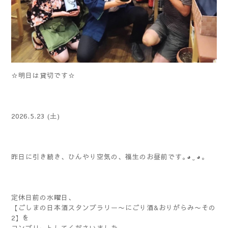
☆明日は貸切です☆
2026.5.23 (土)
昨日に引き続き、ひんやり空気の、福生のお昼前です｡⁠◕⁠‿⁠◕⁠｡
定休日前の水曜日、
【ごしまの日本酒スタンプラリー〜にごり酒&おりがらみ〜その
2】を