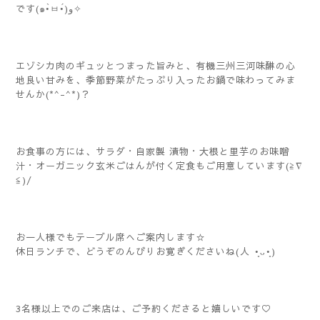
です(๑•̀ㅂ•́)و✧
エゾシカ肉のギュッとつまった旨みと、有機三州三河味醂の心
地良い甘みを、季節野菜がたっぷり入ったお鍋で味わってみま
せんか(*^-^*)？
お食事の方には、サラダ・自家製 漬物・大根と里芋のお味噌
汁・オーガニック玄米ごはんが付く定食もご用意しています(≧∇
≦)/
お一人様でもテーブル席へご案内します☆
休日ランチで、どうぞのんびりお寛ぎくださいね(⁠人⁠ ⁠•͈⁠ᴗ⁠•͈⁠)
3名様以上でのご来店は、ご予約くださると嬉しいです♡