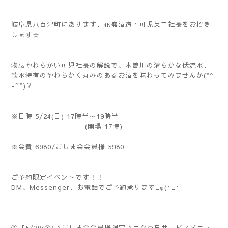
岐阜県八百津町にあります、花盛酒造・可児英二社長をお招き
します☆
物腰やわらかい可児社長の解説で、木曽川の清らかな伏流水、
軟水特有のやわらかく丸みのあるお酒を味わってみませんか(*^
-^*)？
※日時 5/24(日) 17時半〜19時半
(開場 17時)
※会費 6980/ごしま会会員様 5980
ご予約限定イベントです！！
DM、Messenger、お電話でご予約承ります_φ(･_･