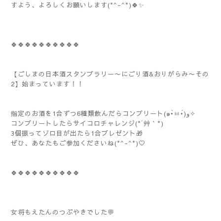
すよう、よろしくお願いします(*^-^*)🍀✨️
🍀🍀🍀🍀🍀🍀🍀🍀🍀🍀
【ごしまの日本酒スタンプラリー〜にごり酒&おりがらみ〜その
2】始まっています！！
指定のお酒を1合ずつ6種類飲んだらコンプリート(๑•̀ㅂ•́)و✧
コンプリートしたらサイコロチャレンジ(*´艸｀*)
3個振ってゾロ目が出たら1合プレゼント🎁
ぜひ、あなたもご参加くださいね(*^-^*)♡
🍀🍀🍀🍀🍀🍀🍀🍀🍀🍀
女将もえたんのつぶやきでした💬