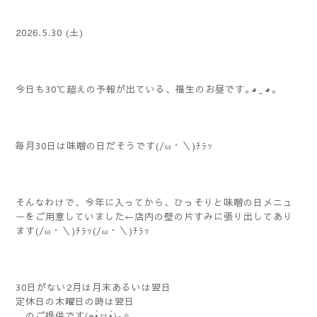
2026.5.30 (土)
今日も30℃超えの予報が出ている、福生のお昼です｡⁠◕⁠‿⁠◕⁠｡
毎月30日は味噌の日だそうです(/ω・＼)ﾁﾗｯ
そんなわけで、今年に入ってから、ひっそりと味噌の日メニュ
ーをご用意していました←店内の壁の片すみに張り出してあり
ます(/ω・＼)ﾁﾗｯ(/ω・＼)ﾁﾗｯ
30日がない2月は月末あるいは翌日
定休日の木曜日の時は翌日
…のご提供です(๑•̀ㅂ•́)و✧