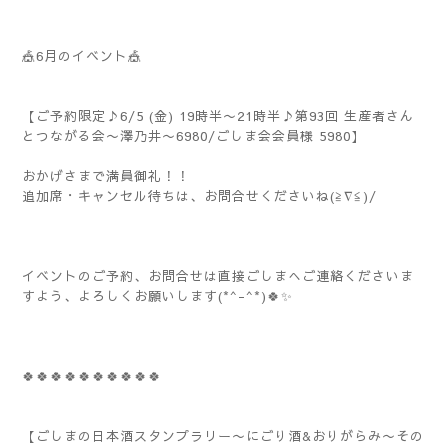
🎪6月のイベント🎪
【ご予約限定♪6/5 (金) 19時半〜21時半♪第93回 生産者さん
とつながる会〜澤乃井〜6980/ごしま会会員様 5980】
おかげさまで満員御礼！！
追加席・キャンセル待ちは、お問合せくださいね(≧∇≦)/
イベントのご予約、お問合せは直接ごしまへご連絡くださいま
すよう、よろしくお願いします(*^-^*)🍀✨️
🍀🍀🍀🍀🍀🍀🍀🍀🍀🍀
【ごしまの日本酒スタンプラリー〜にごり酒&おりがらみ〜その