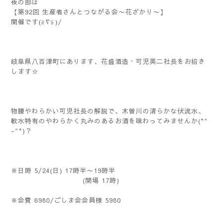
夜の部は
【第92回 生産者さんとつながる会〜花ざかり〜】
開催です(≧∇≦)/
岐阜県八百津町にあります、花盛酒造・可児英二社長をお招き
します☆
物腰やわらかい可児社長の解説で、木曽川の清らかな伏流水、
軟水特有のやわらかく丸みのあるお酒を味わってみませんか(*^
-^*)？
※日時 5/24(日) 17時半〜19時半
(開場 17時)
※会費 6980/ごしま会会員様 5980