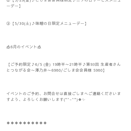
②【5/29(金)♪ごしま会会員様限定♪ニクの日サービスメニュ
ーデー】
③【5/30(土)♪味噌の日限定メニューデー】
🎪6月のイベント🎪
【ご予約限定♪6/5 (金) 19時半〜21時半♪第93回 生産者さん
とつながる会〜澤乃井〜6980/ごしま会会員様 5980】
イベントのご予約、お問合せは直接ごしまへご連絡くださいま
すよう、よろしくお願いします(*^-^*)🍀✨️
🍀🍀🍀🍀🍀🍀🍀🍀🍀🍀