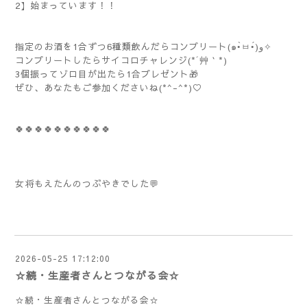
2】始まっています！！
指定のお酒を1合ずつ6種類飲んだらコンプリート(๑•̀ㅂ•́)و✧
コンプリートしたらサイコロチャレンジ(*´艸｀*)
3個振ってゾロ目が出たら1合プレゼント🎁
ぜひ、あなたもご参加くださいね(*^-^*)♡
🍀🍀🍀🍀🍀🍀🍀🍀🍀🍀
女将もえたんのつぶやきでした💬
2026-05-25 17:12:00
☆続・生産者さんとつながる会☆
☆続・生産者さんとつながる会☆