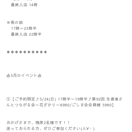
最終入店 14時
※夜の部
17時〜23時半
最終入店 22時半
🍀🍀🍀🍀🍀🍀🍀🍀🍀🍀
🎪5月のイベント🎪
①【ご予約限定♪5/24(日) 17時半〜19時半♪第92回 生産者さ
んとつながる会〜花ざかり〜6980/ごしま会会員様 5980】
おかげさまで、残席2名様です！！
迷っておられる方、ぜひご参加ください(人∀・)