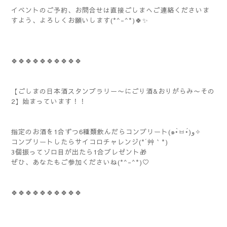
イベントのご予約、お問合せは直接ごしまへご連絡くださいま
すよう、よろしくお願いします(*^-^*)🍀✨️
🍀🍀🍀🍀🍀🍀🍀🍀🍀🍀
【ごしまの日本酒スタンプラリー〜にごり酒&おりがらみ〜その
2】始まっています！！
指定のお酒を1合ずつ6種類飲んだらコンプリート(๑•̀ㅂ•́)و✧
コンプリートしたらサイコロチャレンジ(*´艸｀*)
3個振ってゾロ目が出たら1合プレゼント🎁
ぜひ、あなたもご参加くださいね(*^-^*)♡
🍀🍀🍀🍀🍀🍀🍀🍀🍀🍀