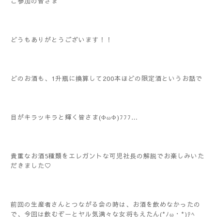
ご参加の皆さま
どうもありがとうございます！！
どのお酒も、1升瓶に換算して200本ほどの限定酒というお話で
目がキラッキラと輝く皆さま(ΦωΦ)ﾌﾌﾌ…
貴重なお酒5種類をエレガントな可児社長の解説でお楽しみいた
だきました♡
前回の生産者さんとつながる会の時は、お酒を飲めなかったの
で、今回は飲むぞーとヤル気満々な女将もえたん(*ﾉω・*)ﾃﾍ