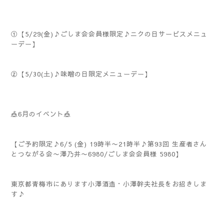
①【5/29(金)♪ごしま会会員様限定♪ニクの日サービスメニュ
ーデー】
②【5/30(土)♪味噌の日限定メニューデー】
🎪6月のイベント🎪
【ご予約限定♪6/5 (金) 19時半〜21時半♪第93回 生産者さん
とつながる会〜澤乃井〜6980/ごしま会会員様 5980】
東京都青梅市にあります小澤酒造・小澤幹夫社長をお招きしま
す♪