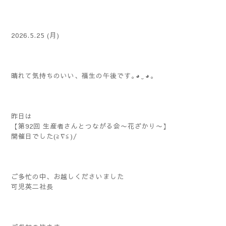
2026.5.25 (月)
晴れて気持ちのいい、福生の午後です｡⁠◕⁠‿⁠◕⁠｡
昨日は
【第92回 生産者さんとつながる会〜花ざかり〜】
開催日でした(≧∇≦)/
ご多忙の中、お越しくださいました
可児英二社長