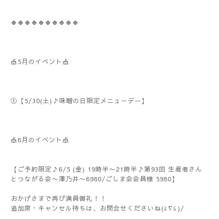
🍀🍀🍀🍀🍀🍀🍀🍀🍀🍀
🎪5月のイベント🎪
①【5/30(土)♪味噌の日限定メニューデー】
🎪6月のイベント🎪
【ご予約限定♪6/5 (金) 19時半〜21時半♪第93回 生産者さん
とつながる会〜澤乃井〜6980/ごしま会会員様 5980】
おかげさまで再び満員御礼！！
追加席・キャンセル待ちは、お問合せくださいね(≧∇≦)/