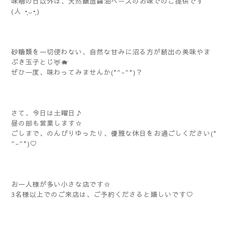
味噌の日以外は、天然醸造醤油ベースのお味でのご提供です
(⁠人⁠ ⁠•͈⁠ᴗ⁠•͈⁠)
砂糖類を一切使わない、自然な甘みに沼る方が続出の美味やま
ぶき玉子とじ🦌🐗
ぜひ一度、味わってみませんか(*^-^*)？
さて、今日は土曜日♪
昼の部も営業します☆
ごしまで、のんびりゆったり、優雅な休日をお過ごしください(*
^-^*)♡
お一人様が多い小さな店です☆
3名様以上でのご来店は、ご予約くださると嬉しいです♡