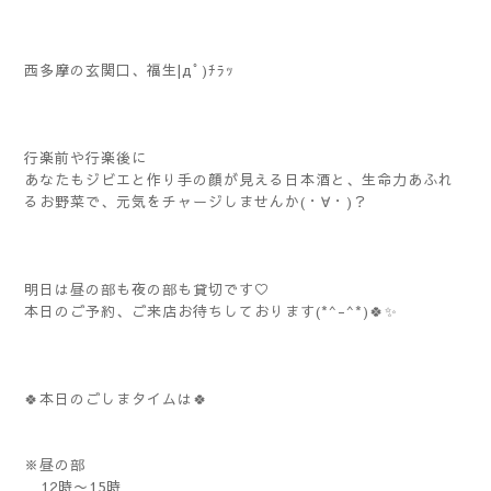
西多摩の玄関口、福生|дﾟ)ﾁﾗｯ
行楽前や行楽後に
あなたもジビエと作り手の顔が見える日本酒と、生命力あふれ
るお野菜で、元気をチャージしませんか(・∀・)？
明日は昼の部も夜の部も貸切です♡
本日のご予約、ご来店お待ちしております(*^-^*)🍀✨️
🍀本日のごしまタイムは🍀
※昼の部
12時〜15時