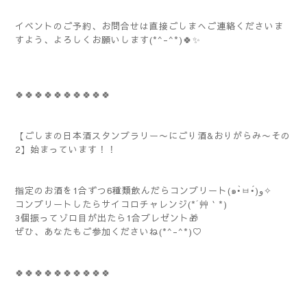
イベントのご予約、お問合せは直接ごしまへご連絡くださいま
すよう、よろしくお願いします(*^-^*)🍀✨️
🍀🍀🍀🍀🍀🍀🍀🍀🍀🍀
【ごしまの日本酒スタンプラリー〜にごり酒&おりがらみ〜その
2】始まっています！！
指定のお酒を1合ずつ6種類飲んだらコンプリート(๑•̀ㅂ•́)و✧
コンプリートしたらサイコロチャレンジ(*´艸｀*)
3個振ってゾロ目が出たら1合プレゼント🎁
ぜひ、あなたもご参加くださいね(*^-^*)♡
🍀🍀🍀🍀🍀🍀🍀🍀🍀🍀