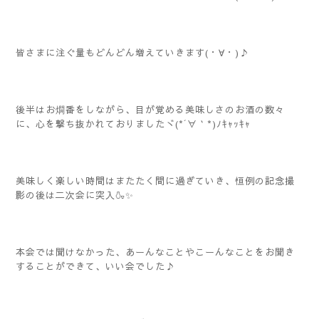
皆さまに注ぐ量もどんどん増えていきます(・∀・)♪
後半はお燗番をしながら、目が覚める美味しさのお酒の数々
に、心を撃ち抜かれておりましたヾ(*´∀｀*)ﾉｷｬｯｷｬ
美味しく楽しい時間はまたたく間に過ぎていき、恒例の記念撮
影の後は二次会に突入🍶✨️
本会では聞けなかった、あーんなことやこーんなことをお聞き
することができて、いい会でした♪