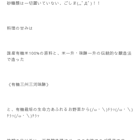
砂糖類は一切置いていない、ごしま(,,ﾟДﾟ)！！
料理の甘みは
国産有機米100%の原料と、米一升・味醂一升の伝統的な醸造法
で造った
《有機三州三河味醂》
と、有機栽培の生命力あふれるお野菜から(/ω・＼)ﾁﾗｯ(/ω・＼)
ﾁﾗｯ(/ω・＼)ﾁﾗｯ