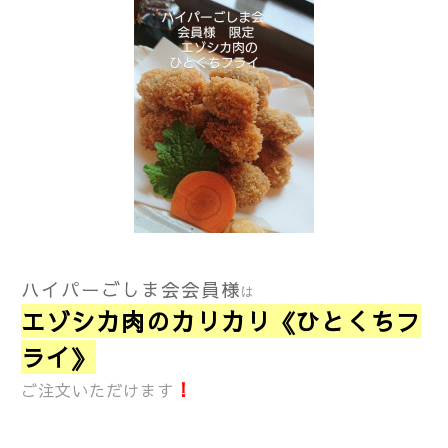
ハイパーごしま会会員様
は
エゾシカ肉のカリカリ《ひとくちフ
ライ》
！
ご注文いただけます