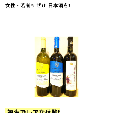
女性・若者
ぜひ 日本酒を❗
も
福生でレアな体験❗