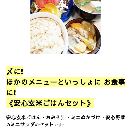
〆に❗
ほかのメニューといっしょに お食事
に❗
《安心玄米ごはんセット》
安心玄米ごはん・おみそ汁・ミニぬかづけ・安心野菜
ミニサラダ
セット
の
の
です
❗