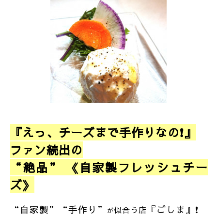
『えっ、チーズまで手作りなの❗』
ファン続出の
“絶品”
《自家製フレッシュチー
ズ》
“自家製”“手作り”
『ごしま』❗
似合う店
が