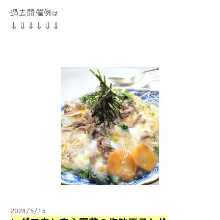
過去開催例
は
⇓⇓⇓⇓⇓⇓
2024/5/15