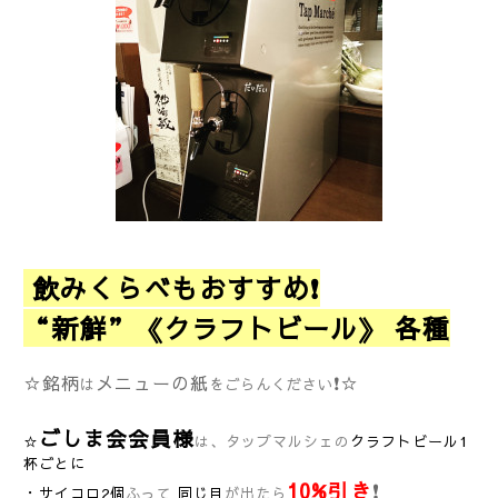
飲みくらべもおすすめ❗
“新鮮”《クラフトビール》 各種
☆銘柄
メニューの紙
❗☆
は
をごらんください
ごしま会会員様
☆
は、タップマルシェの
クラフトビール1
杯ごとに
10%引き
❗
・サイコロ2個
ふって
同じ目
が出たら