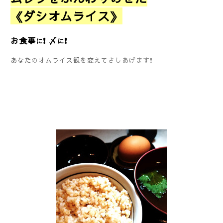
《ダシオムライス》
お食事
❗ 〆
❗
に
に
あなた
の
オムライス観
を
変えて
さしあげます
❗