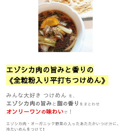
エゾシカ肉の旨みと香りの
《全粒粉入り平打ちつけめん》
みんな大好き つけめん
を、
エゾシカ肉
旨み
脂
香り
の
と
の
をまとわせ
オンリーワン
味わい
！
の
で
エゾシカ肉・オーガニック野菜の入ったあたたかいつけ汁に、
冷たいめんをつけて❗