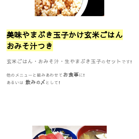
美味やまぶき玉子かけ玄米ごはん
おみそ汁つき
玄米ごはん・おみそ汁・生やまぶき玉子
セット
の
です
❗
お食事
他のメニューと組みあわせて
に❗
飲み
〆
の
あるいは
として❗