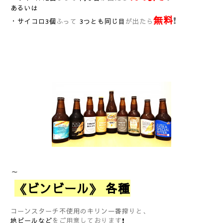
あるいは
無料
❗
・サイコロ3個
ふって
3つとも同じ目
が出たら
～
《ビンビール》 各種
コーンスターチ不使用のキリン一番搾り
と、
地ビールなど
をご用意しております
❗