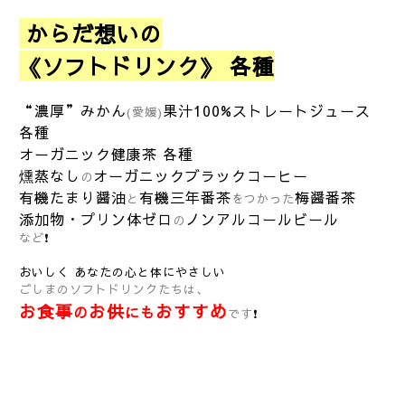
からだ想いの
《ソフトドリンク》 各種
“濃厚”みかん
果汁100%ストレートジュース
(愛媛)
各種
オーガニック健康茶 各種
燻蒸なし
オーガニックブラックコーヒー
の
有機たまり醤油
有機三年番茶
梅醤番茶
と
をつかった
添加物・プリン体ゼロ
ノンアルコールビール
の
など
❗
おいしく あなたの心と体にやさしい
ごしまのソフトドリンクたちは、
お食事
お供
おすすめ
の
にも
です
❗