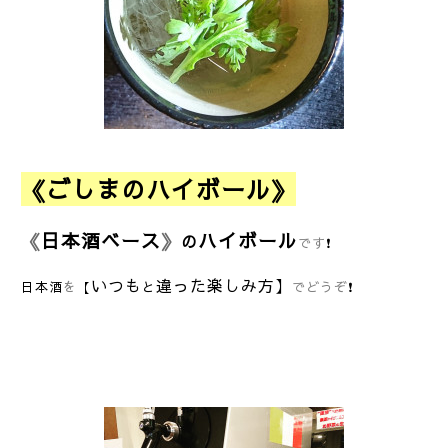
《ごしまのハイボール》
《
日本酒ベース
》
ハイボール
の
です
❗
いつも
違った楽しみ方】
と
日本酒
を
【
でどうぞ
❗