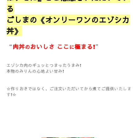
る
ごしまの《オンリーワンのエゾシカ
丼》
“
肉丼
おいしさ ここ
極まる❗
”
の
に
エゾシカ肉のギュッとつまったうまみ❗
本物のみりんの心地よい甘み❗
☆作りおきではなく、ご注文いただいてから煮てご提供
いたしま
す
❗☆