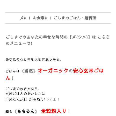
〆に！ お食事に！ ごしまのごはん・麺料理
ごしまでのあなたの幸せな時間の【〆(シメ)】は こちら
のメニューで❗
あなたの心と体を大切に思うから、
オーガニック
安心玄米ごは
《
当然
》
の
ごはんは
ん
！
ごしまの炊き方なら、
玄米ごはんのおいしさは
目
じゃない
白米なんか
ですよ
！
全粒粉入り
《
もちろん
》
！
麺も