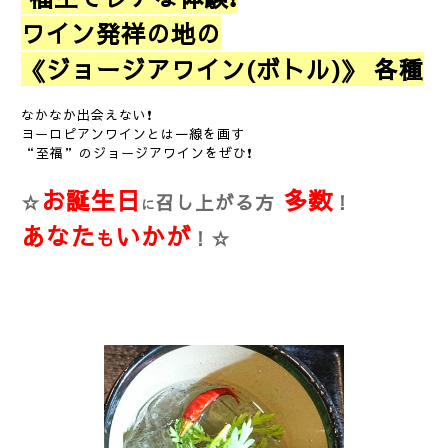
ワイン発祥の地の
《ジョージアワイン(ボトル)》 各種
なかなか出会えない❗
ヨーロピアンワインとは一線を画す
“至福”のジョージアワインをぜひ❗
お誕生日
多数
☆
召し上がる方
！
に
あなた
いかが
も
！
☆