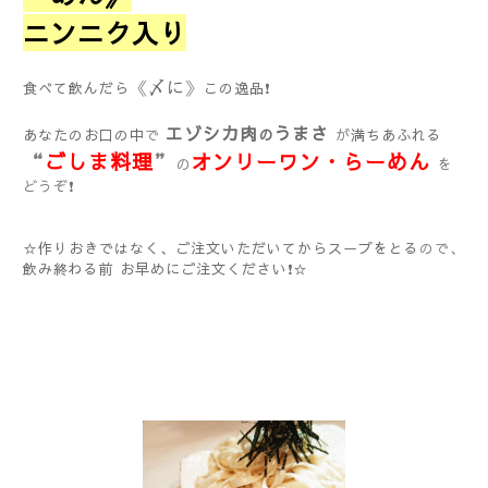
ニンニク入り
《
〆に
》
食べて飲んだら
この逸品❗
エゾシカ肉
うまさ
の
あなたのお口の中
で
が
満ちあふれる
“
ごしま料理
”
オンリーワン・らーめん
の
を
どうぞ
❗
☆作りおきではなく、ご注文いただいてからスープをとる
ので、
飲み終わる前 お早めにご注文ください❗☆