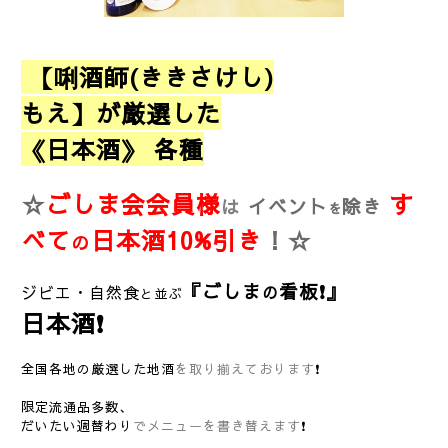
【唎酒師(ききさけし)
もえ】が厳選した
《日本酒》 各種
☆
ごしま会会員様
す
は
イベント
除き
を
べて
日本酒10%引き
！
☆
の
『ごしま
看板❗』
ジビエ・自然食
の
と並ぶ
日本酒❗
全国各地の厳選した地酒
を取り揃えております
❗
限定流通品多数、
だいたい週替わり
でメニューを書き替えます
❗