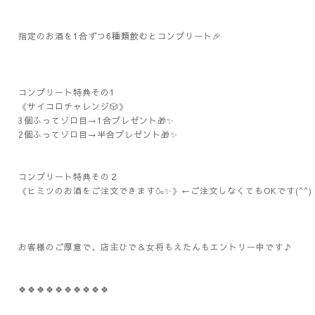
指定のお酒を1合ずつ6種類飲むとコンプリート🎉
コンプリート特典その1
《サイコロチャレンジ🎲》
3個ふってゾロ目→1合プレゼント🎁✨
2個ふってゾロ目→半合プレゼント🎁✨
コンプリート特典その２
《ヒミツのお酒をご注文できます🍶✨》←ご注文しなくてもOKです(^^)
お客様のご厚意で、店主ひで＆女将もえたんもエントリー中です♪
🍀🍀🍀🍀🍀🍀🍀🍀🍀🍀