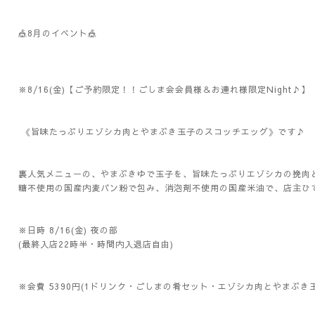
🎪8月のイベント🎪
※8/16(金)【ご予約限定！！ごしま会会員様＆お連れ様限定Night♪
《旨味たっぷりエゾシカ肉とやまぶき玉子のスコッチエッグ》です♪
裏人気メニューの、やまぶきゆで玉子を、旨味たっぷりエゾシカの挽肉
糖不使用の国産内麦パン粉で包み、消泡剤不使用の国産米油で、店主ひ
※日時 8/16(金) 夜の部
(最終入店22時半・時間内入退店自由)
※会費 5390円(1ドリンク・ごしまの肴セット・エゾシカ肉とやまぶき