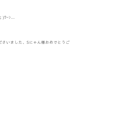
)ｳｰﾝ…
ださいました、Sにゃん様おめでとうご