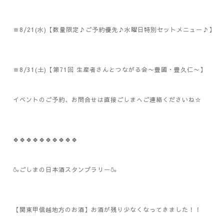
※8/21(水)【数量限定♪ご予約優先♪水曜日特別セットメニュー♪】
※8/31(土)【第71回 生産者さんとつながる会〜豊國・豊久仁〜】
イベントのご予約、お問合せは直接ごしまへご連絡くださいね☆
🍀🍀🍀🍀🍀🍀🍀🍀🍀🍀
🍶ごしまの日本酒スタンプラリー🍶
【関東甲信越地方のお酒】お酒が残り少なくなってきました！！