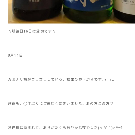
☆明後日16日は貸切です☆
8月14日
カミナリ様がゴロゴロしている、福生の昼下がりです｡⁠◕⁠‿⁠◕⁠｡
昨夜も、〇年ぶりにご来店くださいました、あの方この方や
常連様に恵まれて、ありがたくも賑やかな夜でした(∩´∀｀)∩ﾜｰｲ