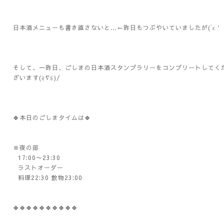
日本酒メニューも書き直さないと…←昨日もつぶやいていましたが(´ε｀；
そして、一昨日、ごしまの日本酒スタンプラリーをコンプリートしてく
ざいます(≧∇≦)/
🍀本日のごしまタイムは🍀
※夜の部
17:00〜23:30
ラストオーダー
料理22:30 飲物23:00
🍀🍀🍀🍀🍀🍀🍀🍀🍀🍀