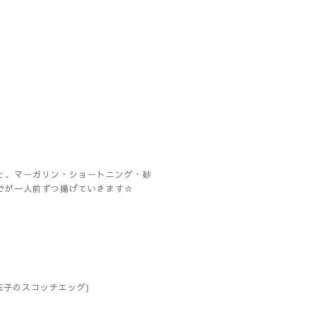
】
と、マーガリン・ショートニング・砂
でが一人前ずつ揚げていきます☆
玉子のスコッチエッグ)