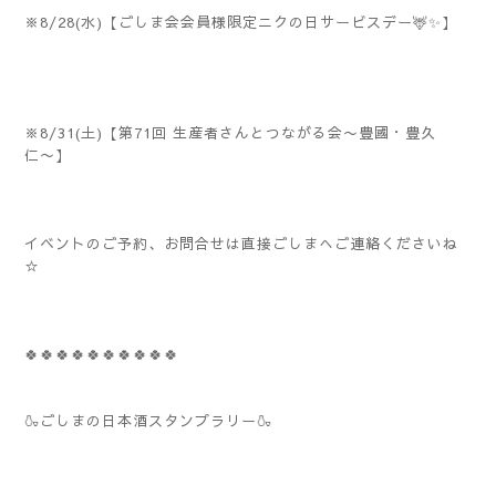
※8/28(水)【ごしま会会員様限定ニクの日サービスデー🦌✨】
※8/31(土)【第71回 生産者さんとつながる会〜豊國・豊久
仁〜】
イベントのご予約、お問合せは直接ごしまへご連絡くださいね
☆
🍀🍀🍀🍀🍀🍀🍀🍀🍀🍀
🍶ごしまの日本酒スタンプラリー🍶