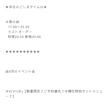
🍀本日のごしまタイムは🍀
※夜の部
17:00〜23:30
ラストオーダー
料理22:30 飲物23:00
🍀🍀🍀🍀🍀🍀🍀🍀🍀🍀
🎪8月のイベント🎪
※8/21(水)【数量限定♪ご予約優先♪水曜日特別セットメニュ
ー♪】