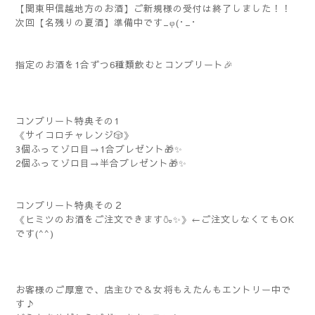
【関東甲信越地方のお酒】ご新規様の受付は終了しました！！
次回【名残りの夏酒】準備中です_φ(･_･
指定のお酒を1合ずつ6種類飲むとコンプリート🎉
コンプリート特典その1
《サイコロチャレンジ🎲》
3個ふってゾロ目→1合プレゼント🎁✨
2個ふってゾロ目→半合プレゼント🎁✨
コンプリート特典その２
《ヒミツのお酒をご注文できます🍶✨》←ご注文しなくてもOK
です(^^)
お客様のご厚意で、店主ひで＆女将もえたんもエントリー中で
す♪