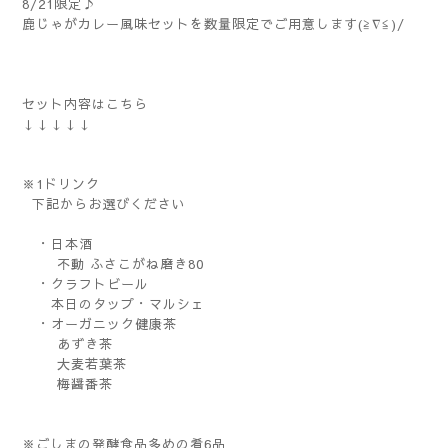
8/21限定♪
鹿じゃがカレー風味セットを数量限定でご用意します(≧∇≦)/
セット内容はこちら
↓↓↓↓↓
※1ドリンク
下記からお選びください
・日本酒
不動 ふさこがね磨き80
・クラフトビール
本日のタップ・マルシェ
・オーガニック健康茶
あずき茶
大麦若葉茶
梅醤番茶
※ごしまの発酵食品多めの肴6品