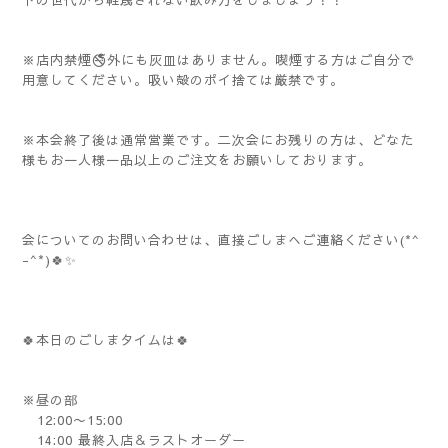
下の世代から軽蔑されない飲み方をしましょう！！
※店内禁煙🚭外にも灰皿はありません。喫煙する方はご自分で
用意してください。吸い殻のポイ捨ては厳禁です。
※本会終了後は通常営業です。二次会にお残りの方は、どなた
様もお一人様一品以上のご注文をお願いしております。
会についてのお問い合わせは、直接ごしまへご連絡ください(*^
-^*)🍀✨️
🍀本日のごしまタイムは🍀
※昼の部
12:00〜15:00
14:00 最終入店＆ラストオーダー