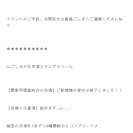
イベントのご予約、お問合せは直接ごしまへご連絡くださいね
☆
🍀🍀🍀🍀🍀🍀🍀🍀🍀🍀
🍶ごしまの日本酒スタンプラリー🍶
【関東甲信越地方のお酒】ご新規様の受付は終了しました！！
【名残りの夏酒】始めます_φ(･_･
指定のお酒を1合ずつ6種類飲むとコンプリート🎉