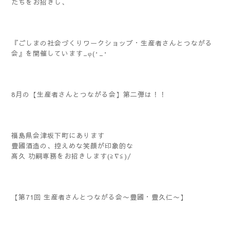
たちをお招きし、
『ごしまの社会づくりワークショップ・生産者さんとつながる
会』を開催しています_φ(･_･
8月の【生産者さんとつながる会】第二弾は！！
福島県会津坂下町にあります
豊國酒造の、控えめな笑顔が印象的な
髙久 功嗣専務をお招きします(≧∇≦)/
【第71回 生産者さんとつながる会〜豊國・豊久仁〜】