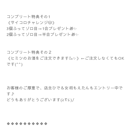
コンプリート特典その1
《サイコロチャレンジ🎲》
3個ふってゾロ目→1合プレゼント🎁✨
2個ふってゾロ目→半合プレゼント🎁✨
コンプリート特典その２
《ヒミツのお酒をご注文できます🍶✨》←ご注文しなくてもOK
です(^^)
お客様のご厚意で、店主ひで＆女将もえたんもエントリー中で
す♪
どうもありがとうございます(≧∇≦)/
🍀🍀🍀🍀🍀🍀🍀🍀🍀🍀