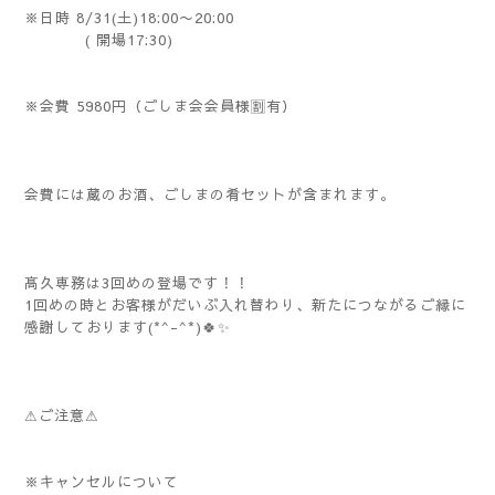
※日時 8/31(土)18:00〜20:00
( 開場17:30)
※会費 5980円（ごしま会会員様🈹有）
会費には蔵のお酒、ごしまの肴セットが含まれます。
髙久専務は3回めの登場です！！
1回めの時とお客様がだいぶ入れ替わり、新たにつながるご縁に
感謝しております(*^-^*)🍀✨️
⚠ご注意⚠
※キャンセルについて