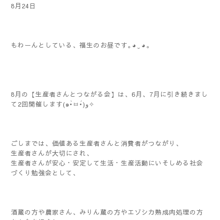
8月24日
もわーんとしている、福生のお昼です｡⁠◕⁠‿⁠◕⁠｡
8月の【生産者さんとつながる会】は、6月、7月に引き続きまし
て2回開催します(๑•̀ㅂ•́)و✧
ごしまでは、価値ある生産者さんと消費者がつながり、
生産者さんが大切にされ、
生産者さんが安心・安定して生活・生産活動にいそしめる社会
づくり勉強会として、
酒蔵の方や農家さん、みりん蔵の方やエゾシカ熟成肉処理の方