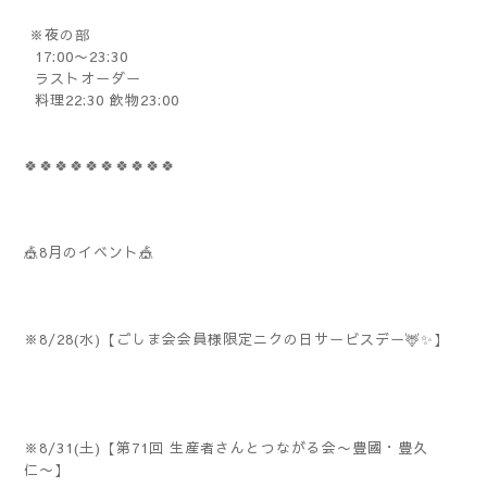
※夜の部
17:00〜23:30
ラストオーダー
料理22:30 飲物23:00
🍀🍀🍀🍀🍀🍀🍀🍀🍀🍀
🎪8月のイベント🎪
※8/28(水)【ごしま会会員様限定ニクの日サービスデー🦌✨】
※8/31(土)【第71回 生産者さんとつながる会〜豊國・豊久
仁〜】