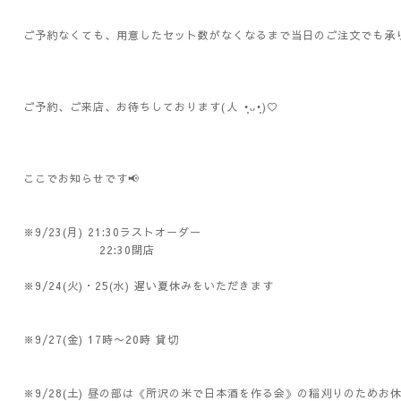
ご予約なくても、用意したセット数がなくなるまで当日のご注文でも承
ご予約、ご来店、お待ちしております(⁠人⁠ ⁠•͈⁠ᴗ⁠•͈⁠)♡
ここでお知らせです📢
※9/23(月) 21:30ラストオーダー
22:30閉店
※9/24(火)・25(水) 遅い夏休みをいただきます
※9/27(金) 17時〜20時 貸切
※9/28(土) 昼の部は《所沢の米で日本酒を作る会》の稲刈りのためお休