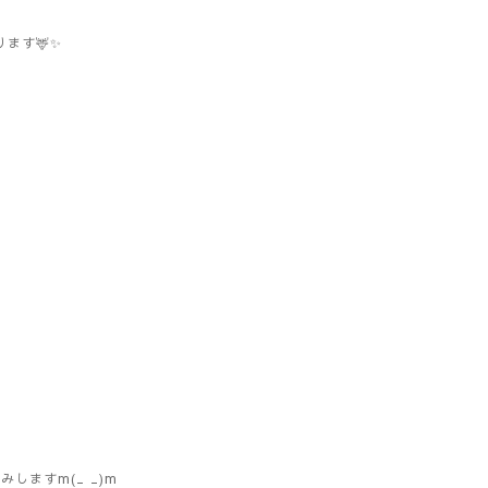
ります🦌✨
みしますm(_ _)m