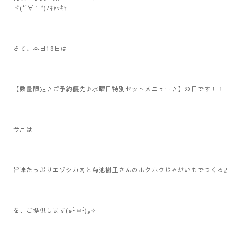
ヾ(*´∀｀*)ﾉｷｬｯｷｬ
さて、本日18日は
【数量限定♪ご予約優先♪水曜日特別セットメニュー♪】の日です！
今月は
旨味たっぷりエゾシカ肉と菊池樹里さんのホクホクじゃがいもでつくる
を、ご提供します(๑•̀ㅂ•́)و✧