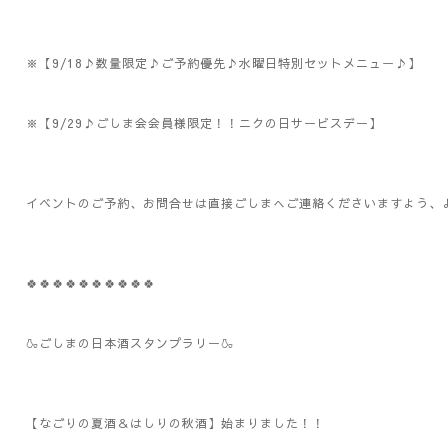
※【9/18♪数量限定♪ご予約優先♪水曜日特別セットメニュー♪】
※【9/29♪ごしま会会員様限定！！ニクの日サービスデー】
イベントのご予約、お問合せは直接ごしまへご連絡くださいますよう、よろし
🍀🍀🍀🍀🍀🍀🍀🍀🍀🍀
🍶ごしまの日本酒スタンプラリー🍶
【なごりの夏酒＆はしりの秋酒】始まりました！！