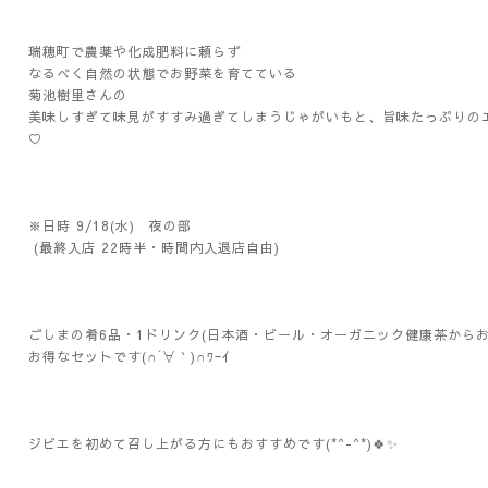
瑞穂町で農薬や化成肥料に頼らず
なるべく自然の状態でお野菜を育てている
菊池樹里さんの
美味しすぎて味見がすすみ過ぎてしまうじゃがいもと、旨味たっぷりのエゾ
♡
※日時 9/18(水) 夜の部
(最終入店 22時半・時間内入退店自由)
ごしまの肴6品・1ドリンク(日本酒・ビール・オーガニック健康茶からお
お得なセットです(∩´∀｀)∩ﾜｰｲ
ジビエを初めて召し上がる方にもおすすめです(*^-^*)🍀✨️