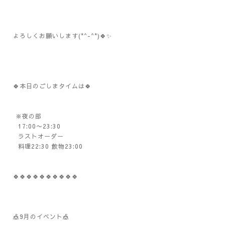
よろしくお願いします(*^-^*)🍀✨️
🍀本日のごしまタイムは🍀
※夜の部
17:00〜23:30
ラストオーダー
料理22:30 飲物23:00
🍀🍀🍀🍀🍀🍀🍀🍀🍀🍀
🎪9月のイベント🎪