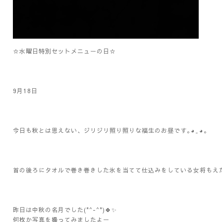
☆水曜日特別セットメニューの日☆
9月18日
今日も秋とは思えない、ジリジリ照り照りな福生のお昼です｡⁠◕⁠‿⁠◕⁠｡
首の後ろにタオルで巻き巻きした氷を当てて仕込みをしている女将もえ
昨日は中秋の名月でした(*^-^*)🍀✨️
何枚か写真を撮ってみましたよー