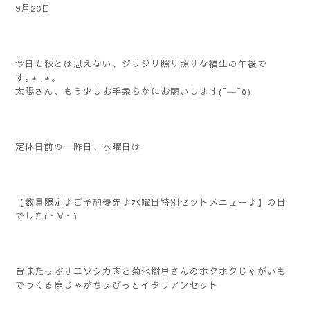
9月20日
今日も秋とは思えない、ジリジリ照り照りな福生の午後で
す｡⁠◕⁠‿⁠◕⁠｡
太陽さん、もう少しお手柔らかにお願いします(¯―¯٥)
定休日前の一昨日、水曜日は
【数量限定♪ご予約優先♪水曜日特別セットメニュー♪】の日
でした(・∀・)
旨味たっぷりエゾシカ肉と菊池樹里さんのホクホクじゃがいも
でつくる鹿じゃがちょびっとイタリアンセット