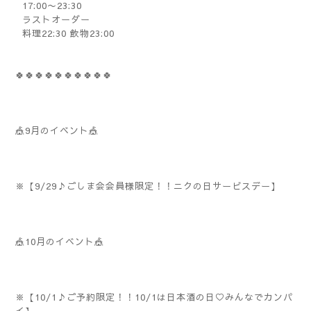
17:00〜23:30
ラストオーダー
料理22:30 飲物23:00
🍀🍀🍀🍀🍀🍀🍀🍀🍀🍀
🎪9月のイベント🎪
※【9/29♪ごしま会会員様限定！！ニクの日サービスデー】
🎪10月のイベント🎪
※【10/1♪ご予約限定！！10/1は日本酒の日♡みんなでカンパ