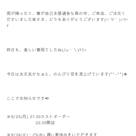
雨が降ったり、雷が自己主張過多な夜の中、ご来店、ご注文く
ださいました皆さま、どうもありがとうございます(∩´∀｀)∩ﾜｰ
ｲ
昨日も、激しい雷雨てしたね(/ω・＼)ﾁﾗｯ
今日は大丈夫かなぁと、のんびり空を見上げています(*^-^*)🍀
ここでお知らせです📢
※9/23(月) 21:30ラストオーダー
22:30閉店
※9/24(火)・25(水) 遅い夏休みをいただきます