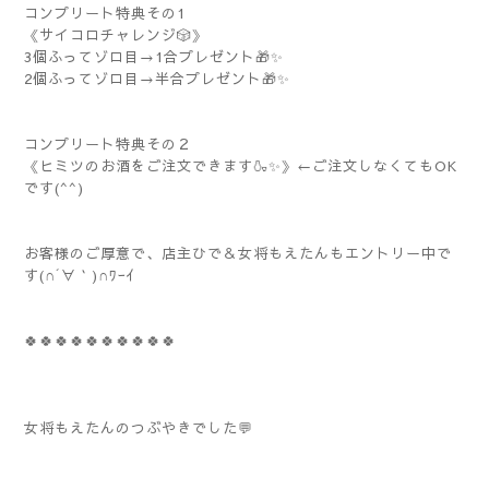
コンプリート特典その1
《サイコロチャレンジ🎲》
3個ふってゾロ目→1合プレゼント🎁✨
2個ふってゾロ目→半合プレゼント🎁✨
コンプリート特典その２
《ヒミツのお酒をご注文できます🍶✨》←ご注文しなくてもOK
です(^^)
お客様のご厚意で、店主ひで＆女将もえたんもエントリー中で
す(∩´∀｀)∩ﾜｰｲ
🍀🍀🍀🍀🍀🍀🍀🍀🍀🍀
女将もえたんのつぶやきでした💬