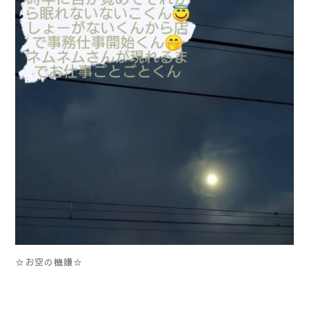
☆お空の機嫌☆