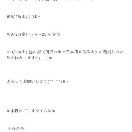
※9/26(木) 定休日
※9/27(金) 17時〜20時 貸切
※9/28(土) 昼の部《所沢の米で日本酒を作る会》の稲刈りのた
めお休みしますm(_ _)m
よろしくお願いします(*^-^*)🍀✨️
🍀本日のごしまタイムは🍀
※夜の部