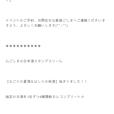
イ】
イベントのご予約、お問合せは直接ごしまへご連絡くださいま
すよう、よろしくお願いします(*^-^*)
🍀🍀🍀🍀🍀🍀🍀🍀🍀🍀
🍶ごしまの日本酒スタンプラリー🍶
【なごりの夏酒＆はしりの秋酒】始まりました！！
指定のお酒を1合ずつ6種類飲むとコンプリート🎉