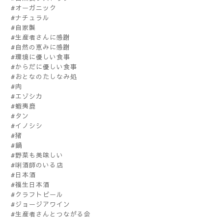
#オーガニック
#ナチュラル
#自家製
#生産者さんに感謝
#自然の恵みに感謝
#環境に優しい食事
#からだに優しい食事
#おとなのたしなみ処
#肉
#エゾシカ
#蝦夷鹿
#タン
#イノシシ
#猪
#鍋
#野菜も美味しい
#唎酒師のいる店
#日本酒
#福生日本酒
#クラフトビール
#ジョージアワイン
#生産者さんとつながる会