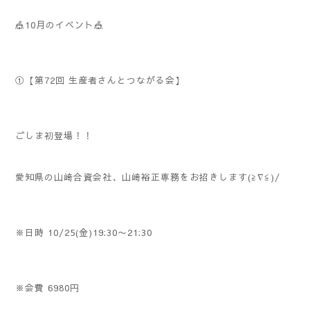
🎪10月のイベント🎪
①【第72回 生産者さんとつながる会】
ごしま初登場！！
愛知県の山﨑合資会社、山﨑裕正専務をお招きします(≧∇≦)/
※日時 10/25(金)19:30〜21:30
※会費 6980円