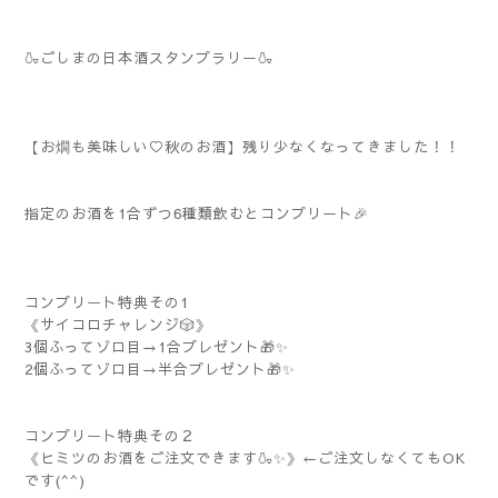
🍶ごしまの日本酒スタンプラリー🍶
【お燗も美味しい♡秋のお酒】残り少なくなってきました！！
指定のお酒を1合ずつ6種類飲むとコンプリート🎉
コンプリート特典その1
《サイコロチャレンジ🎲》
3個ふってゾロ目→1合プレゼント🎁✨
2個ふってゾロ目→半合プレゼント🎁✨
コンプリート特典その２
《ヒミツのお酒をご注文できます🍶✨》←ご注文しなくてもOK
です(^^)