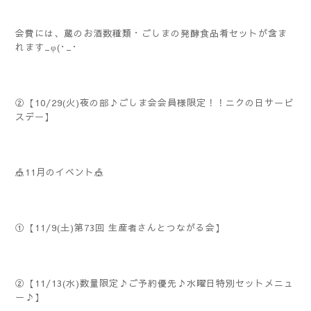
会費には、蔵のお酒数種類・ごしまの発酵食品肴セットが含ま
れます_φ(･_･
②【10/29(火)夜の部♪ごしま会会員様限定！！ニクの日サービ
スデー】
🎪11月のイベント🎪
①【11/9(土)第73回 生産者さんとつながる会】
②【11/13(水)数量限定♪ご予約優先♪水曜日特別セットメニュ
ー♪】