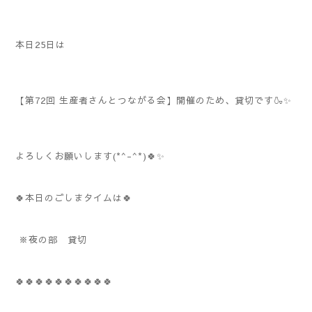
本日25日は
【第72回 生産者さんとつながる会】開催のため、貸切です🍶✨
よろしくお願いします(*^-^*)🍀✨
🍀本日のごしまタイムは🍀
※夜の部 貸切
🍀🍀🍀🍀🍀🍀🍀🍀🍀🍀