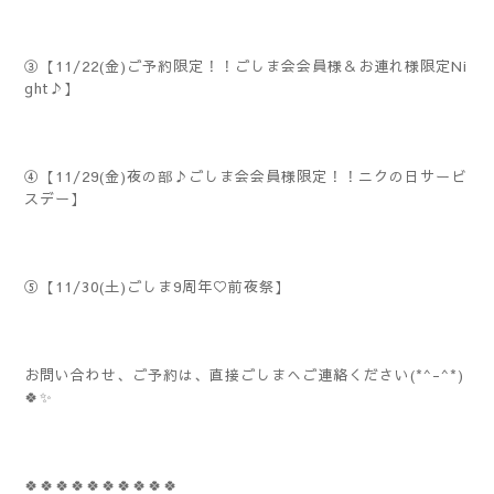
③【11/22(金)ご予約限定！！ごしま会会員様＆お連れ様限定Ni
ght♪】
④【11/29(金)夜の部♪ごしま会会員様限定！！ニクの日サービ
スデー】
⑤【11/30(土)ごしま9周年♡前夜祭】
お問い合わせ、ご予約は、直接ごしまへご連絡ください(*^-^*)
🍀✨
🍀🍀🍀🍀🍀🍀🍀🍀🍀🍀