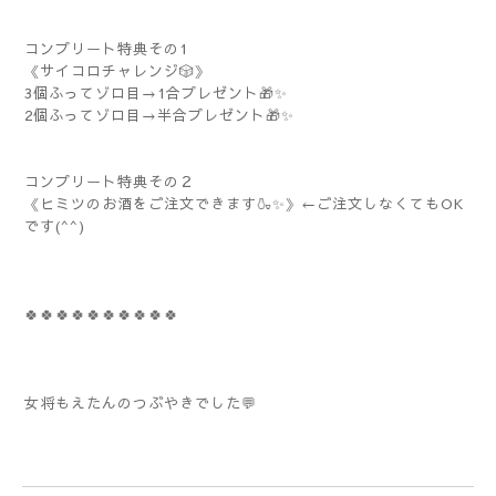
コンプリート特典その1
《サイコロチャレンジ🎲》
3個ふってゾロ目→1合プレゼント🎁✨
2個ふってゾロ目→半合プレゼント🎁✨
コンプリート特典その２
《ヒミツのお酒をご注文できます🍶✨》←ご注文しなくてもOK
です(^^)
🍀🍀🍀🍀🍀🍀🍀🍀🍀🍀
女将もえたんのつぶやきでした💬