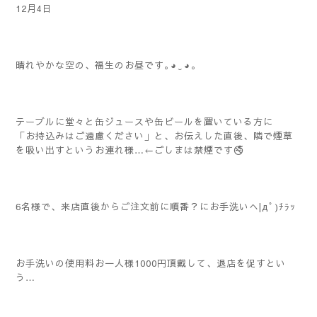
12月4日
晴れやかな空の、福生のお昼です｡⁠◕⁠‿⁠◕⁠｡
テーブルに堂々と缶ジュースや缶ビールを置いている方に
「お持込みはご遠慮ください」と、お伝えした直後、隣で煙草
を吸い出すというお連れ様…←ごしまは禁煙です🚭️
6名様で、来店直後からご注文前に順番？にお手洗いへ|дﾟ)ﾁﾗｯ
お手洗いの使用料お一人様1000円頂戴して、退店を促すとい
う…