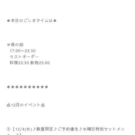
🍀本日のごしまタイムは🍀
※夜の部
17:00〜23:30
ラストオーダー
料理22:30 飲物23:00
🍀🍀🍀🍀🍀🍀🍀🍀🍀🍀
🎪12月のイベント🎪
①【12/4(水)♪数量限定♪ご予約優先♪水曜日特別セットメニ