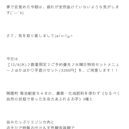
夢で目覚めた今朝は、疲れが全然抜けていないような気がしま
す(¯―¯٥)
さて、気を取り直しまして(๑•̀ㅂ•́)و✧
今日は
【12/4(水)♪数量限定♪ご予約優先♪水曜日特別セットメニュ
ー♪ほかほか♡芋鹿汁セット/3280円】を、ご用意します！！
瑞穂町 菊池樹里ちゃまの、農薬・化成肥料を使わず《なるべく
自然の状態で育った生命力あふれるお芋》3種と
旨みたっぷりエゾシカ肉と
店主ひで特製お出汁＆天然醸造味噌で