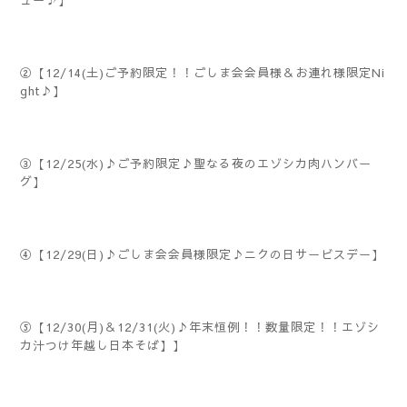
ュー♪】
②【12/14(土)ご予約限定！！ごしま会会員様＆お連れ様限定Ni
ght♪】
③【12/25(水)♪ご予約限定♪聖なる夜のエゾシカ肉ハンバー
グ】
④【12/29(日)♪ごしま会会員様限定♪ニクの日サービスデー】
⑤【12/30(月)＆12/31(火)♪年末恒例！！数量限定！！エゾシ
カ汁つけ年越し日本そば】】