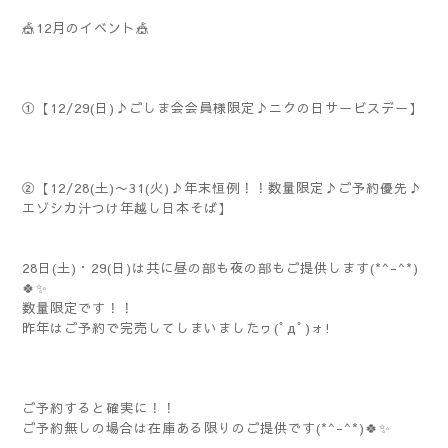
🎪12月のイベント🎪
①【12/29(日)♪ごしま会会員様限定♪ニクの日サービスデー】
②【12/28(土)〜31(火)♪年末恒例！！数量限定♪ご予約優先♪
エゾシカ汁つけ年越し日本そば】
28日(土)・29(日)は共に昼の部も夜の部もご提供します(*^-^*)
🍀✨
数量限定です！！
昨年はご予約で完売してしまいましたヮ(ﾟдﾟ)ォ!
ご予約すると確実に！！
ご予約無しの場合は在庫ある限りのご提供です(*^-^*)🍀✨