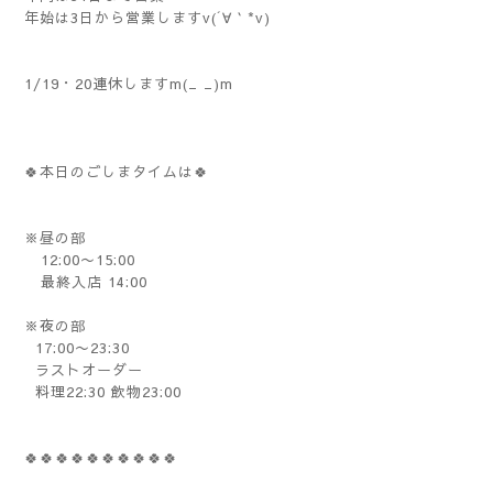
年始は3日から営業しますv(´∀｀*v)
1/19・20連休しますm(_ _)m
🍀本日のごしまタイムは🍀
※昼の部
12:00〜15:00
最終入店 14:00
※夜の部
17:00〜23:30
ラストオーダー
料理22:30 飲物23:00
🍀🍀🍀🍀🍀🍀🍀🍀🍀🍀