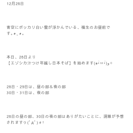
12月28日
青空にポッカリ白い雲が浮かんでいる、福生のお昼前で
す｡⁠◕⁠‿⁠◕⁠｡
本日、28日より
【エゾシカ汁つけ年越し日本そば】を始めます(๑•̀ㅂ•́)و✧
28日・29日は、昼の部＆夜の部
30日・31日は、夜の部
28日の昼の部、30日の夜の部はありがたいことに、混雑が予想
されますヮ(ﾟдﾟ)ォ!