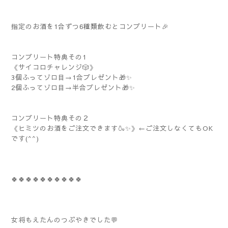
指定のお酒を1合ずつ6種類飲むとコンプリート🎉
コンプリート特典その1
《サイコロチャレンジ🎲》
3個ふってゾロ目→1合プレゼント🎁✨
2個ふってゾロ目→半合プレゼント🎁✨
コンプリート特典その２
《ヒミツのお酒をご注文できます🍶✨》←ご注文しなくてもOK
です(^^)
🍀🍀🍀🍀🍀🍀🍀🍀🍀🍀
女将もえたんのつぶやきでした💬