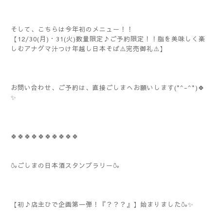
そして、こちらは今年初のメニュー！！
【12/30(月)・31(火)数量限定♪ご予約限定！！脂を美味しく楽
しむアナグマ汁つけ年越し日本そば⚠️完売御礼⚠️】
お問い合わせ、ご予約は、直接ごしまへお願いします(*^-^*)🍀
✨
🍀🍀🍀🍀🍀🍀🍀🍀🍀🍀
🍶ごしまの日本酒スタンプラリー🍶
【初♪店主ひで企画第一弾！『？？？』】始まりました🍶✨