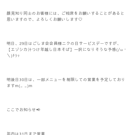
顔見知り同士のお客様には、ご相席をお願いすることがあると
思いますので、よろしくお願いします♡
明日、29日はごしま会会員様ニクの日サービスデーですが、
【エゾシカ汁つけ年越し日本そば】一択になりそうな予感(/ω・
＼)ﾁﾗｯ
明後日30日は、一部メニューを制限しての営業を予定しており
ますm(_ _)m
ここでお知らせ📢
年内は31日まで営業