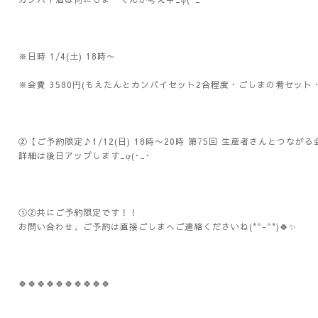
※日時 1/4(土) 18時〜
※会費 3580円(もえたんとカンパイセット2合程度・ごしまの肴セッ
②【ご予約限定♪1/12(日) 18時〜20時 第75回 生産者さんとつなが
詳細は後日アップします_φ(･_･
①②共にご予約限定です！！
お問い合わせ、ご予約は直接ごしまへご連絡くださいね(*^-^*)🍀✨
🍀🍀🍀🍀🍀🍀🍀🍀🍀🍀