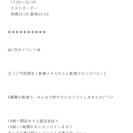
17:00〜23:30
ラストオーダー
料理22:30 飲物23:00
🍀🍀🍀🍀🍀🍀🍀🍀🍀🍀
🎪1月のイベント🎪
①【ご予約限定♪新春♪もえたんと新酒でカンパイ🍶✨】
4種類の新酒で、みんなで和やかにカンパイしませんか(^^)？
18時〜閉店まで入退店自由♪
18時〜1時間おきにカンパイします♡
カンパイ酒は何にしよーくんか考え中_φ(･_･