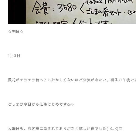
☆初日☆
1月3日
風花がチラチラ舞ってもおかしくないほど空気が冷たい、福生の午後です｡⁠◕⁠
ごしまは今日から仕事はじめです🍶✨
大晦日も、お客様に恵まれてありがたく嬉しい夜でした( ꈍᴗꈍ)♡