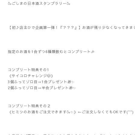
🍶ごしまの日本酒スタンプラリー🍶
【初♪店主ひで企画第一弾！『？？？』】お酒が残り少なくなってきまし
指定のお酒を1合ずつ6種類飲むとコンプリート🎉
コンプリート特典その1
《サイコロチャレンジ🎲》
3個ふってゾロ目→1合プレゼント🎁✨
2個ふってゾロ目→半合プレゼント🎁✨
コンプリート特典その２
《ヒミツのお酒をご注文できます🍶✨》←ご注文しなくてもOKです(^^)