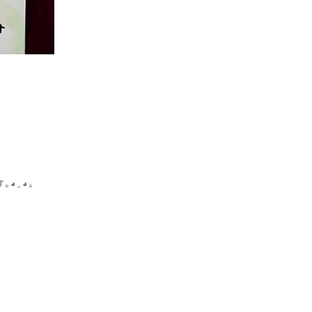
‿⁠◕⁠｡