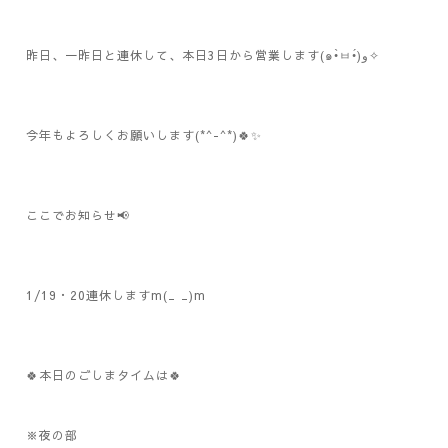
昨日、一昨日と連休して、本日3日から営業します(๑•̀ㅂ•́)و✧
今年もよろしくお願いします(*^-^*)🍀✨
ここでお知らせ📢
1/19・20連休しますm(_ _)m
🍀本日のごしまタイムは🍀
※夜の部