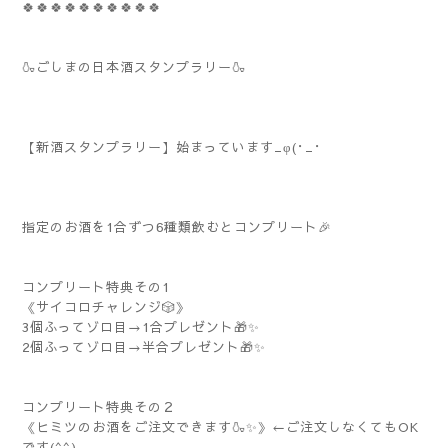
🍀🍀🍀🍀🍀🍀🍀🍀🍀🍀
🍶ごしまの日本酒スタンプラリー🍶
【新酒スタンプラリー】始まっています_φ(･_･
指定のお酒を1合ずつ6種類飲むとコンプリート🎉
コンプリート特典その1
《サイコロチャレンジ🎲》
3個ふってゾロ目→1合プレゼント🎁✨
2個ふってゾロ目→半合プレゼント🎁✨
コンプリート特典その２
《ヒミツのお酒をご注文できます🍶✨》←ご注文しなくてもOK
です(^^)