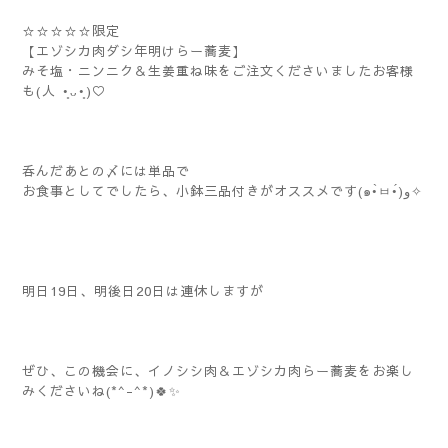
☆☆☆☆☆限定
【エゾシカ肉ダシ年明けらー蕎麦】
みそ塩・ニンニク＆生姜重ね味をご注文くださいましたお客様
も(⁠人⁠ ⁠•͈⁠ᴗ⁠•͈⁠)♡
呑んだあとの〆には単品で
お食事としてでしたら、小鉢三品付きがオススメです(๑•̀ㅂ•́)و✧
明日19日、明後日20日は連休しますが
ぜひ、この機会に、イノシシ肉＆エゾシカ肉らー蕎麦をお楽し
みくださいね(*^-^*)🍀✨️