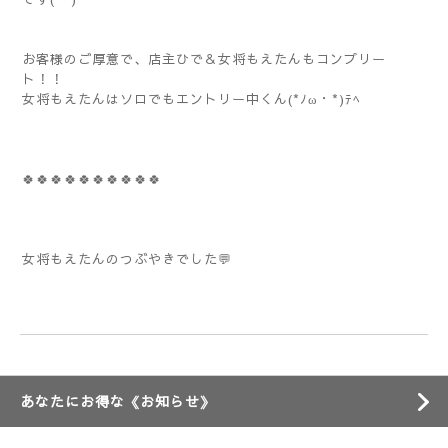
お客様のご厚意で、店主ひで＆女将もえたんもコンプリー
ト！！
女将もえたんはソロでもエントリー中くん(*ﾉω・*)ﾃﾍ
🍀🍀🍀🍀🍀🍀🍀🍀🍀🍀
女将もえたんのつぶやきでした💬
あなたにお得な《お知らせ》