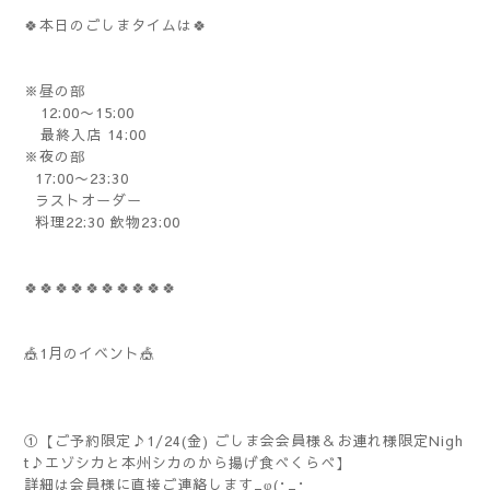
🍀本日のごしまタイムは🍀
※昼の部
12:00〜15:00
最終入店 14:00
※夜の部
17:00〜23:30
ラストオーダー
料理22:30 飲物23:00
🍀🍀🍀🍀🍀🍀🍀🍀🍀🍀
🎪1月のイベント🎪
①【ご予約限定♪1/24(金) ごしま会会員様＆お連れ様限定Nigh
t♪エゾシカと本州シカのから揚げ食べくらべ】
詳細は会員様に直接ご連絡します_φ(･_･