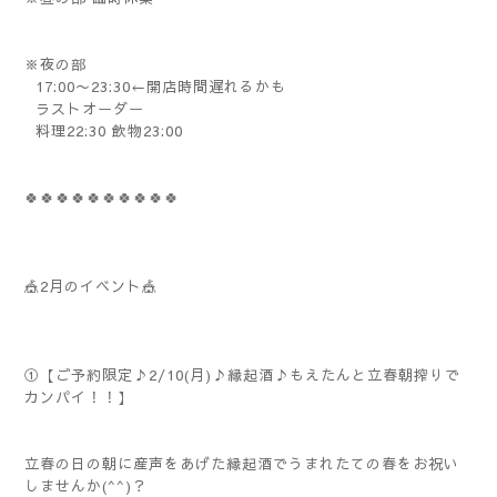
※夜の部
17:00〜23:30←開店時間遅れるかも
ラストオーダー
料理22:30 飲物23:00
🍀🍀🍀🍀🍀🍀🍀🍀🍀🍀
🎪2月のイベント🎪
①【ご予約限定♪2/10(月)♪縁起酒♪もえたんと立春朝搾りで
カンパイ！！】
立春の日の朝に産声をあげた縁起酒でうまれたての春をお祝い
しませんか(^^)？