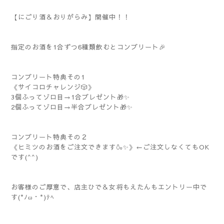
【にごり酒＆おりがらみ】開催中！！
指定のお酒を1合ずつ6種類飲むとコンプリート🎉
コンプリート特典その1
《サイコロチャレンジ🎲》
3個ふってゾロ目→1合プレゼント🎁✨
2個ふってゾロ目→半合プレゼント🎁✨
コンプリート特典その２
《ヒミツのお酒をご注文できます🍶✨》←ご注文しなくてもOK
です(^^)
お客様のご厚意で、店主ひで＆女将もえたんもエントリー中で
す(*ﾉω・*)ﾃﾍ