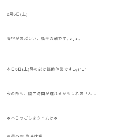
2月8日(土)
青空がまぶしい、福生の朝です｡⁠◕⁠‿⁠◕⁠｡
本日8日(土)昼の部は臨時休業です_φ(･_･
夜の部も、開店時間が遅れるかもしれません…
🍀本日のごしまタイムは🍀
※昼の部 臨時休業