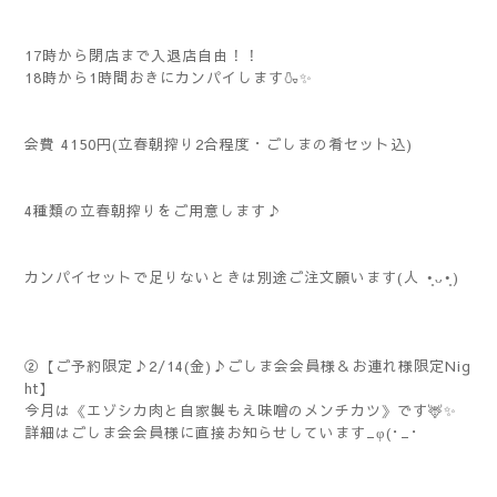
17時から閉店まで入退店自由！！
18時から1時間おきにカンパイします🍶✨
会費 4150円(立春朝搾り2合程度・ごしまの肴セット込)
4種類の立春朝搾りをご用意します♪
カンパイセットで足りないときは別途ご注文願います(⁠人⁠ ⁠•͈⁠ᴗ⁠•͈⁠)
②【ご予約限定♪2/14(金)♪ごしま会会員様＆お連れ様限定Nig
ht】
今月は《エゾシカ肉と自家製もえ味噌のメンチカツ》です🦌✨
詳細はごしま会会員様に直接お知らせしています_φ(･_･