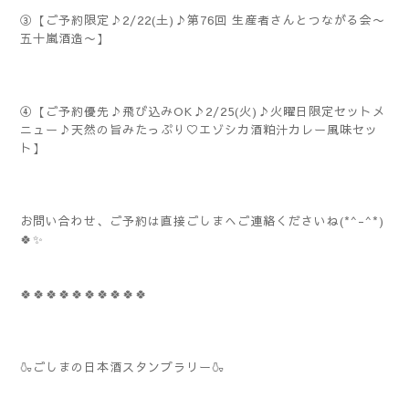
③【ご予約限定♪2/22(土)♪第76回 生産者さんとつながる会〜
五十嵐酒造〜】
④【ご予約優先♪飛び込みOK♪2/25(火)♪火曜日限定セットメ
ニュー♪天然の旨みたっぷり♡エゾシカ酒粕汁カレー風味セッ
ト】
お問い合わせ、ご予約は直接ごしまへご連絡くださいね(*^-^*)
🍀✨
🍀🍀🍀🍀🍀🍀🍀🍀🍀🍀
🍶ごしまの日本酒スタンプラリー🍶