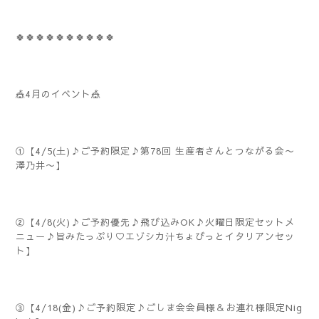
🍀🍀🍀🍀🍀🍀🍀🍀🍀🍀
🎪4月のイベント🎪
①【4/5(土)♪ご予約限定♪第78回 生産者さんとつながる会〜
澤乃井〜】
②【4/8(火)♪ご予約優先♪飛び込みOK♪火曜日限定セットメ
ニュー♪旨みたっぷり♡エゾシカ汁ちょびっとイタリアンセッ
ト】
③【4/18(金)♪ご予約限定♪ごしま会会員様＆お連れ様限定Nig