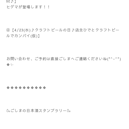
ht♪】
ヒグマが登場します！！
④【4/23(水)♪クラフトビールの日♪店主ひでとクラフトビー
ルでカンパイ(仮)】
お問い合わせ、ご予約は直接ごしまへご連絡くださいね(*^-^*)
🍀✨
🍀🍀🍀🍀🍀🍀🍀🍀🍀🍀
🍶ごしまの日本酒スタンプラリー🍶