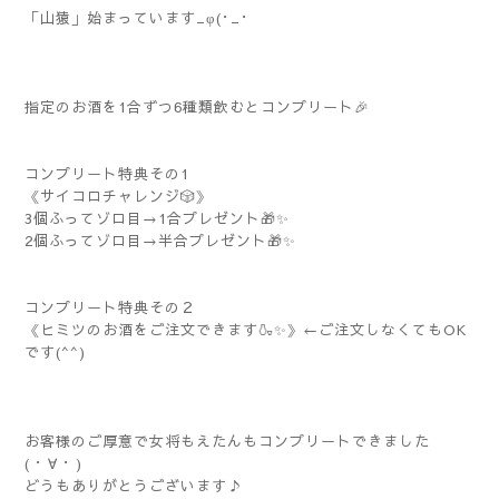
「山猿」始まっています_φ(･_･
指定のお酒を1合ずつ6種類飲むとコンプリート🎉
コンプリート特典その1
《サイコロチャレンジ🎲》
3個ふってゾロ目→1合プレゼント🎁✨
2個ふってゾロ目→半合プレゼント🎁✨
コンプリート特典その２
《ヒミツのお酒をご注文できます🍶✨》←ご注文しなくてもOK
です(^^)
お客様のご厚意で女将もえたんもコンプリートできました
(⁠・⁠∀⁠・⁠)
どうもありがとうございます♪