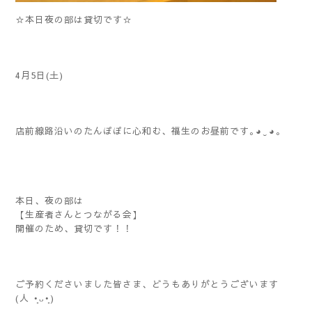
☆本日夜の部は貸切です☆
4月5日(土)
店前線路沿いのたんぽぽに心和む、福生のお昼前です｡⁠◕⁠‿⁠◕⁠｡
本日、夜の部は
【生産者さんとつながる会】
開催のため、貸切です！！
ご予約くださいました皆さま、どうもありがとうございます
(⁠人⁠ ⁠•͈⁠ᴗ⁠•͈⁠)