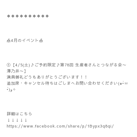
🍀🍀🍀🍀🍀🍀🍀🍀🍀🍀
🎪4月のイベント🎪
①【4/5(土)♪ご予約限定♪第78回 生産者さんとつながる会〜
澤乃井〜】
満員御礼どうもありがとうございます！！
追加席・キャンセル待ちはごしまへお問い合わせください(๑•̀ㅂ
•́)و✧
詳細はこちら
↓↓↓↓↓
https://www.facebook.com/share/p/1Bypx3q8qi/