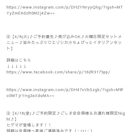
https://www.instagram.com/p/DH2YNryyQhg/?igsh=MT
YyZmE4dzR0M2J4Zw==
②【4/8(火)♪ご予約優先♪飛び込みOK♪火曜日限定セットメ
ニュー♪旨みたっぷり♡エゾシカ汁ちょびっとイタリアンセッ
ト】
詳細はこちら
↓↓↓↓↓
https://www.facebook.com/share/p/162R3175pp/
https://www.instagram.com/p/DH47xVbSzgk/?igsh=MW
o0MTJrYng2aXduMA==
③【4/18(金)♪ご予約限定♪ごしま会会員様＆お連れ様限定Nig
ht♪】
ヒグマが登場します！！
詳細は会員様へ直接ご連絡済みです（・(ｪ)・）