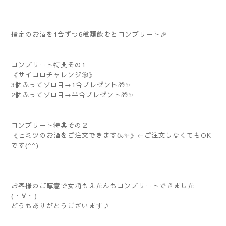
指定のお酒を1合ずつ6種類飲むとコンプリート🎉
コンプリート特典その1
《サイコロチャレンジ🎲》
3個ふってゾロ目→1合プレゼント🎁✨
2個ふってゾロ目→半合プレゼント🎁✨
コンプリート特典その２
《ヒミツのお酒をご注文できます🍶✨》←ご注文しなくてもOK
です(^^)
お客様のご厚意で女将もえたんもコンプリートできました
(⁠・⁠∀⁠・⁠)
どうもありがとうございます♪