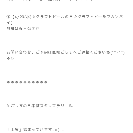
④【4/23(水)♪クラフトビールの日♪クラフトビールでカンパ
イ】
詳細は近日公開🍺
お問い合わせ、ご予約は直接ごしまへご連絡くださいね(*^-^*)
🍀✨
🍀🍀🍀🍀🍀🍀🍀🍀🍀🍀
🍶ごしまの日本酒スタンプラリー🍶
「山猿」始まっています_φ(･_･