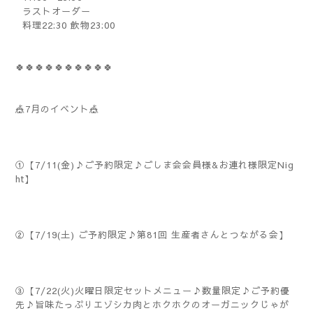
ラストオーダー
料理22:30 飲物23:00
🍀🍀🍀🍀🍀🍀🍀🍀🍀🍀
🎪7月のイベント🎪
①【7/11(金)♪ご予約限定♪ごしま会会員様&お連れ様限定Nig
ht】
②【7/19(土) ご予約限定♪第81回 生産者さんとつながる会】
③【7/22(火)火曜日限定セットメニュー♪数量限定♪ご予約優
先♪旨味たっぷりエゾシカ肉とホクホクのオーガニックじゃが