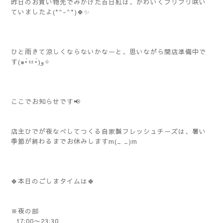
昨日のお買い物先でみかけた百日紅は、かわいくフリフリ咲い
ていましたよ(*^-^*)🍀✨️
ひと雨きて涼しくならないかなーと、思いながら開店準備中で
す(๑•̀ㅂ•́)و✧
ここでお知らせです📢
店主ひでが夜なべしてつくる自家製フレッシュチーズは、暑い
季節が終わるまでお休みしますm(_ _)m
🍀本日のごしまタイムは🍀
※夜の部
17:00〜23:30