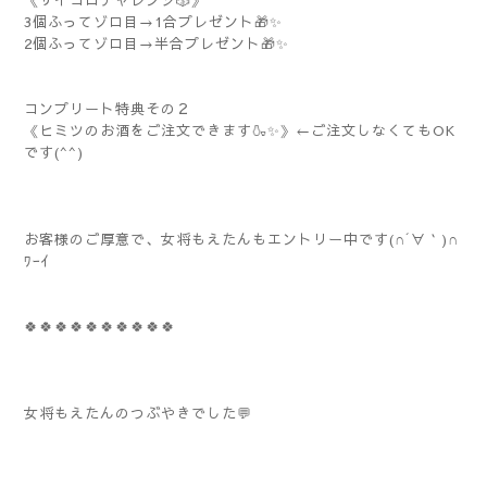
《サイコロチャレンジ🎲》
3個ふってゾロ目→1合プレゼント🎁✨
2個ふってゾロ目→半合プレゼント🎁✨
コンプリート特典その２
《ヒミツのお酒をご注文できます🍶✨》←ご注文しなくてもOK
です(^^)
お客様のご厚意で、女将もえたんもエントリー中です(∩´∀｀)∩
ﾜｰｲ
🍀🍀🍀🍀🍀🍀🍀🍀🍀🍀
女将もえたんのつぶやきでした💬