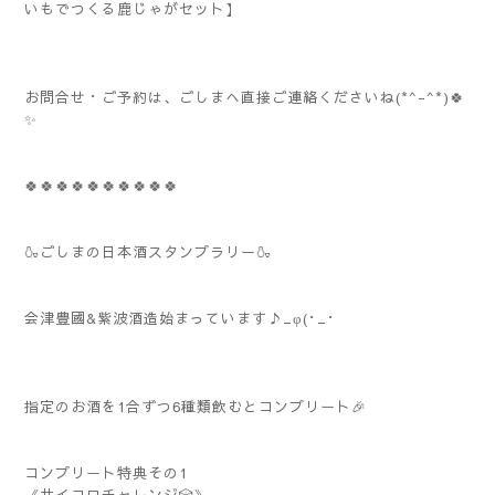
いもでつくる鹿じゃがセット】
お問合せ・ご予約は、ごしまへ直接ご連絡くださいね(*^-^*)🍀
✨️
🍀🍀🍀🍀🍀🍀🍀🍀🍀🍀
🍶ごしまの日本酒スタンプラリー🍶
会津豊國&紫波酒造始まっています♪_φ(･_･
指定のお酒を1合ずつ6種類飲むとコンプリート🎉
コンプリート特典その1