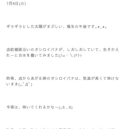
7月8日(火）
ギラギラとした太陽がまぶしい、福生の午後です｡◕‿◕｡
店前線路沿いのオシロイバナが、しおしおしていて、生きかえ
れーとお水を撒いてみました(/ω・＼)ﾁﾗｯ
昨夜、店からあがる時のオシロイバナは、気温が高くて咲けな
いまま(,,ﾟДﾟ)
今夜は、咲いてくれるかなー(｡ŏ﹏ŏ)