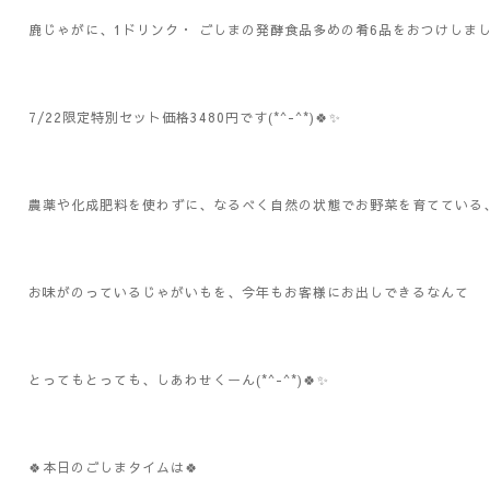
鹿じゃがに、1ドリンク・ ごしまの発酵食品多めの肴6品をおつけしま
7/22限定特別セット価格3480円です(*^-^*)🍀✨
農薬や化成肥料を使わずに、なるべく自然の状態でお野菜を育てている
お味がのっているじゃがいもを、今年もお客様にお出しできるなんて
とってもとっても、しあわせくーん(*^-^*)🍀✨
🍀本日のごしまタイムは🍀