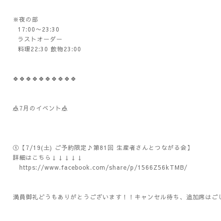
※夜の部
17:00〜23:30
ラストオーダー
料理22:30 飲物23:00
🍀🍀🍀🍀🍀🍀🍀🍀🍀🍀
🎪7月のイベント🎪
①【7/19(土) ご予約限定♪第81回 生産者さんとつながる会】
詳細はこちら↓↓↓↓↓
https://www.facebook.com/share/p/1566Z56kTMB/
満員御礼どうもありがとうございます！！キャンセル待ち、追加席はご