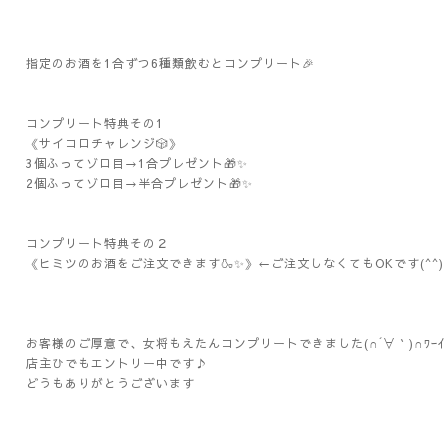
指定のお酒を1合ずつ6種類飲むとコンプリート🎉
コンプリート特典その1
《サイコロチャレンジ🎲》
3個ふってゾロ目→1合プレゼント🎁✨
2個ふってゾロ目→半合プレゼント🎁✨
コンプリート特典その２
《ヒミツのお酒をご注文できます🍶✨》←ご注文しなくてもOKです(^^)
お客様のご厚意で、女将もえたんコンプリートできました(∩´∀｀)∩ﾜｰ
店主ひでもエントリー中です♪
どうもありがとうございます