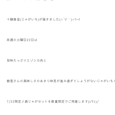
十勝黄金(じゃがいも)が届きました(∩´∀｀)∩ﾜｰｲ
来週の火曜日22日は
旨味たっぷりエゾシカ肉と
樹里さんの美味しさのあまり味見が進み過ぎてしょうがないじゃがいも
7/22限定♪鹿じゃがセットを数量限定でご用意します(≧∇≦)/