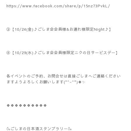
https://www.facebook.com/share/p/15nz73PvkL/
③【10/24(金)♪ごしま会会員様&お連れ様限定Night♪】
④【10/29(水)♪ごしま会会員様限定ニクの日サービスデー】
各イベントのご予約、お問合せは直接ごしまへご連絡ください
ますようよろしくお願いします(*^-^*)🍀✨️
🍀🍀🍀🍀🍀🍀🍀🍀🍀🍀
🍶ごしまの日本酒スタンプラリー🍶