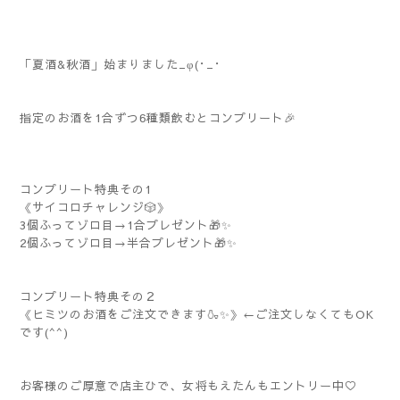
「夏酒&秋酒」始まりました_φ(･_･
指定のお酒を1合ずつ6種類飲むとコンプリート🎉
コンプリート特典その1
《サイコロチャレンジ🎲》
3個ふってゾロ目→1合プレゼント🎁✨
2個ふってゾロ目→半合プレゼント🎁✨
コンプリート特典その２
《ヒミツのお酒をご注文できます🍶✨》←ご注文しなくてもOK
です(^^)
お客様のご厚意で店主ひで、女将もえたんもエントリー中♡