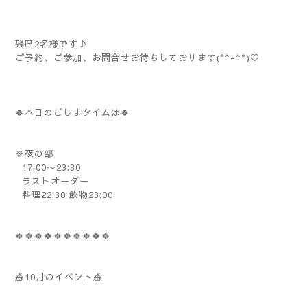
残席2名様です♪
ご予約、ご参加、お問合せお待ちしております(*^-^*)♡
🍀本日のごしまタイムは🍀
※夜の部
17:00〜23:30
ラストオーダー
料理22:30 飲物23:00
🍀🍀🍀🍀🍀🍀🍀🍀🍀🍀
🎪10月のイベント🎪