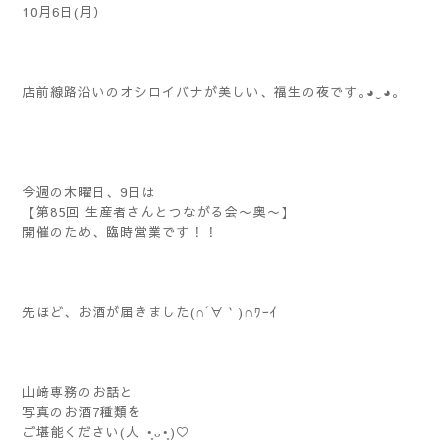
10月6日(月）
店前線路沿いのオシロイバナが美しい、福生の夜です｡◕‿◕｡
今週の木曜日、9日は
【第85回 生産者さんとつながる会〜奥〜】
開催のため、臨時営業です！！
先ほど、お酒が届きました(∩´∀｀)∩ﾜｰｲ
山﨑専務のお話と
写真のお酒7種類を
ご堪能ください(⁠人⁠ ⁠•͈⁠ᴗ⁠•͈⁠)♡