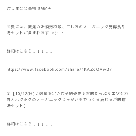
ごしま会会員様 5980円
会費には、蔵元のお酒数種類、ごしまのオーガニック発酵食品
肴セットが含まれます_φ(･_･
詳細はこちら↓↓↓↓↓
https://www.facebook.com/share/1KAZoQAivB/
②【10/12(日)♪数量限定♪ご予約優先♪旨味たっぷりエゾシカ
肉とホクホクのオーガニックじゃがいもでつくる鹿じゃが味噌
味セット】
詳細はこちら↓↓↓↓↓