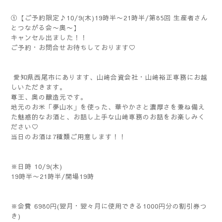
①【ご予約限定♪10/9(木)19時半〜21時半/第85回 生産者さん
とつながる会〜奥〜】
キャンセル出ました！！
ご予約・お問合せお待ちしております♡
愛知県西尾市にあります、山﨑合資会社・山﨑裕正専務にお越
しいただきます。
尊王、奥の醸造元です。
地元のお米「夢山水」を使った、華やかさと濃厚さを兼ね備え
た魅惑的なお酒と、お話し上手な山﨑専務のお話をお楽しみく
ださい♡
当日のお酒は7種類ご用意します！！
※日時 10/9(木)
19時半〜21時半/開場19時
※会費 6980円(翌月・翌々月に使用できる1000円分の割引券つ
き)