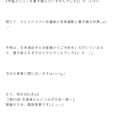
4号瓶メニューを書き換えていませんでしたΣ(ﾟ∀ﾟﾉ)ﾉｷｬｰ
慌てて、ひとりドラフト会議後の写真撮影と書き換え作業_φ(･
_･
今夜は、日本酒好きのお客様からご予約をいただいているの
で、書き終えるまではヒヤヒヤくんでしたΣ(・∀・；)
今日の営業に間に合います(๑•̀ㅂ•́)و✧
さて、明日9日(木)は
【第85回 生産者さんとつながる会〜奥〜】
開催のため、臨時営業です(⁠人⁠ ⁠•͈⁠ᴗ⁠•͈⁠)