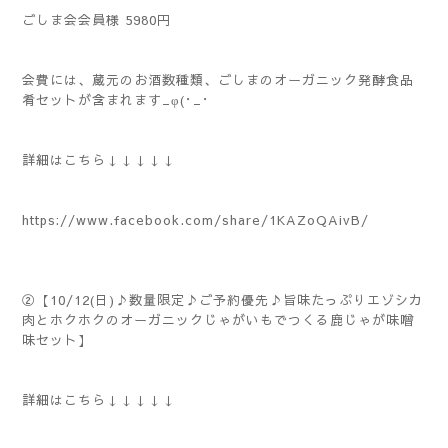
ごしま会会員様 5980円
会費には、蔵元のお酒数種類、ごしまのオーガニック発酵食品
肴セットが含まれます_φ(･_･
詳細はこちら↓↓↓↓↓
https://www.facebook.com/share/1KAZoQAivB/
②【10/12(日)♪数量限定♪ご予約優先♪旨味たっぷりエゾシカ
肉とホクホクのオーガニックじゃがいもでつくる鹿じゃが味噌
味セット】
詳細はこちら↓↓↓↓↓