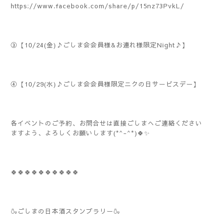
https://www.facebook.com/share/p/15nz73PvkL/
③【10/24(金)♪ごしま会会員様&お連れ様限定Night♪】
④【10/29(水)♪ごしま会会員様限定ニクの日サービスデー】
各イベントのご予約、お問合せは直接ごしまへご連絡ください
ますよう、よろしくお願いします(*^-^*)🍀✨️
🍀🍀🍀🍀🍀🍀🍀🍀🍀🍀
🍶ごしまの日本酒スタンプラリー🍶