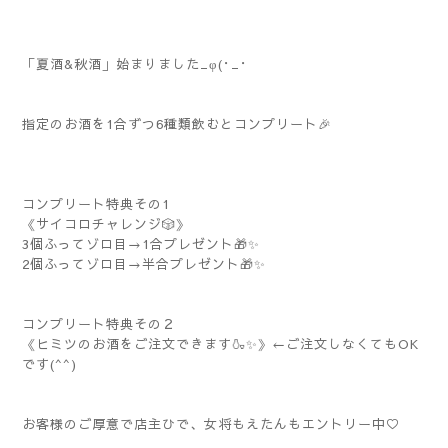
「夏酒&秋酒」始まりました_φ(･_･
指定のお酒を1合ずつ6種類飲むとコンプリート🎉
コンプリート特典その1
《サイコロチャレンジ🎲》
3個ふってゾロ目→1合プレゼント🎁✨
2個ふってゾロ目→半合プレゼント🎁✨
コンプリート特典その２
《ヒミツのお酒をご注文できます🍶✨》←ご注文しなくてもOK
です(^^)
お客様のご厚意で店主ひで、女将もえたんもエントリー中♡