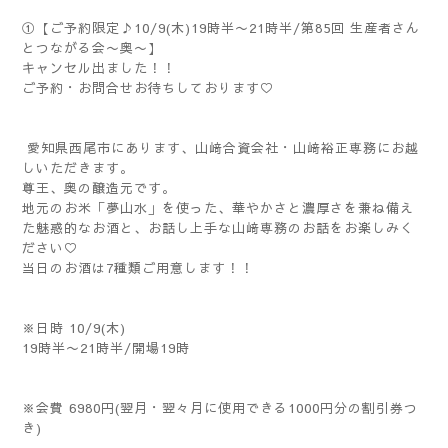
①【ご予約限定♪10/9(木)19時半〜21時半/第85回 生産者さん
とつながる会〜奥〜】
キャンセル出ました！！
ご予約・お問合せお待ちしております♡
愛知県西尾市にあります、山﨑合資会社・山﨑裕正専務にお越
しいただきます。
尊王、奥の醸造元です。
地元のお米「夢山水」を使った、華やかさと濃厚さを兼ね備え
た魅惑的なお酒と、お話し上手な山﨑専務のお話をお楽しみく
ださい♡
当日のお酒は7種類ご用意します！！
※日時 10/9(木)
19時半〜21時半/開場19時
※会費 6980円(翌月・翌々月に使用できる1000円分の割引券つ
き)