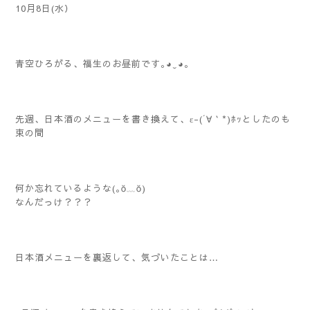
10月8日(水）
青空ひろがる、福生のお昼前です｡◕‿◕｡
先週、日本酒のメニューを書き換えて、ε-(´∀｀*)ﾎｯとしたのも
束の間
何か忘れているような(｡ŏ﹏ŏ)
なんだっけ？？？
日本酒メニューを裏返して、気づいたことは…