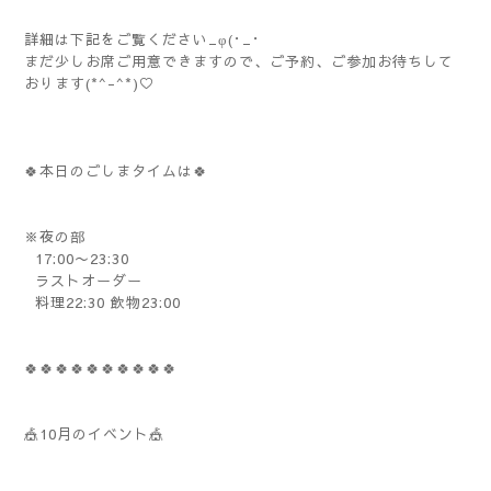
詳細は下記をご覧ください_φ(･_･
まだ少しお席ご用意できますので、ご予約、ご参加お待ちして
おります(*^-^*)♡
🍀本日のごしまタイムは🍀
※夜の部
17:00〜23:30
ラストオーダー
料理22:30 飲物23:00
🍀🍀🍀🍀🍀🍀🍀🍀🍀🍀
🎪10月のイベント🎪