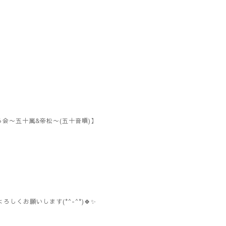
ながる会〜五十嵐&帝松〜(五十音順)】
お願いします(*^-^*)🍀✨️