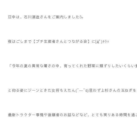
日中は、石川酒造さんをご案内しました🍶
夜はごしまで【プチ生産者さんとつながる会】に|дﾟ)ﾁﾗｯ
「今年の夏の異常な暑さの中、育ってくれた野菜に頬ずりしたいくらい
と仰る姿にジーンときた女将もえたん(¯―¯٥)
最新トラクター事情や後継者のお話などなど、とても実りある時間を過ごしました(⁠人