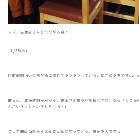
☆プチ生産者さんとつながる会☆
11/25(火)
店前線路沿いの椿が雨に濡れてキラキラしている、福生の夕方です｡⁠◕⁠‿⁠◕
昨日は、北海道訓子府から、農薬や化成肥料を使わずに、なるべく自然
んがいらっしゃいました(・∀・)
ごしま開店当時から大変お世話になっている、農家さんです☆