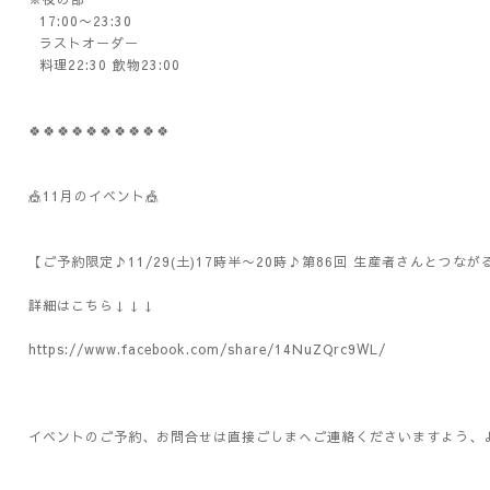
17:00〜23:30
ラストオーダー
料理22:30 飲物23:00
🍀🍀🍀🍀🍀🍀🍀🍀🍀🍀
🎪11月のイベント🎪
【ご予約限定♪11/29(土)17時半〜20時♪第86回 生産者さんとつ
詳細はこちら↓↓↓
https://www.facebook.com/share/14NuZQrc9WL/
イベントのご予約、お問合せは直接ごしまへご連絡くださいますよう、よろしく