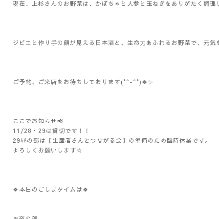
現在、上杉さんのお野菜は、かぼちゃと人参と玉ねぎをありがたく調理
ジビエと作り手の顔が見える日本酒と、生命力あふれるお野菜で、元気
ご予約、ご来店をお待ちしております(*^-^*)🍀✨️
ここでお知らせ📢
11/28・29は貸切です！！
29昼の部は【生産者さんとつながる会】の準備のため臨時休業です。
よろしくお願いします☆
🍀本日のごしまタイムは🍀
※夜の部