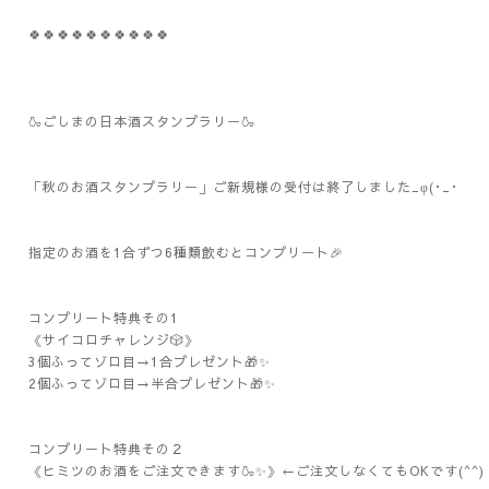
🍀🍀🍀🍀🍀🍀🍀🍀🍀🍀
🍶ごしまの日本酒スタンプラリー🍶
「秋のお酒スタンプラリー」ご新規様の受付は終了しました_φ(･_･
指定のお酒を1合ずつ6種類飲むとコンプリート🎉
コンプリート特典その1
《サイコロチャレンジ🎲》
3個ふってゾロ目→1合プレゼント🎁✨
2個ふってゾロ目→半合プレゼント🎁✨
コンプリート特典その２
《ヒミツのお酒をご注文できます🍶✨》←ご注文しなくてもOKです(^^)