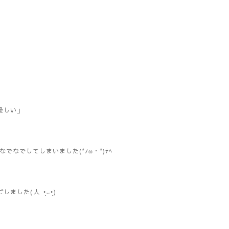
愛しい」
思わず上杉さんの玉ねぎをなでなでしてしまいました(*ﾉω・*)ﾃﾍ
⁠ ⁠•͈⁠ᴗ⁠•͈⁠)