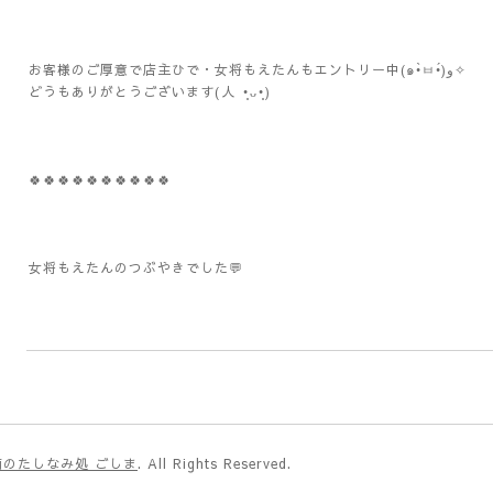
お客様のご厚意で店主ひで・女将もえたんもエントリー中(๑•̀ㅂ•́)و✧
どうもありがとうございます(⁠人⁠ ⁠•͈⁠ᴗ⁠•͈⁠)
🍀🍀🍀🍀🍀🍀🍀🍀🍀🍀
女将もえたんのつぶやきでした💬
のたしなみ処 ごしま
. All Rights Reserved.