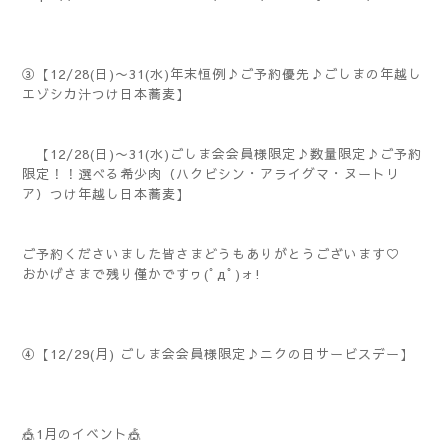
③【12/28(日)〜31(水)年末恒例♪ご予約優先♪ごしまの年越し
エゾシカ汁つけ日本蕎麦】
【12/28(日)〜31(水)ごしま会会員様限定♪数量限定♪ご予約
限定！！選べる希少肉（ハクビシン・アライグマ・ヌートリ
ア）つけ年越し日本蕎麦】
ご予約くださいました皆さまどうもありがとうございます♡
おかげさまで残り僅かですヮ(ﾟдﾟ)ォ!
④【12/29(月) ごしま会会員様限定♪ニクの日サービスデー】
🎪1月のイベント🎪