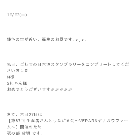
12/27(土)
鈍色の空が近い、福生のお昼です｡⁠◕⁠‿⁠◕⁠｡
先日、ごしまの日本酒スタンプラリーをコンプリートしてくだ
さいました
N様
Sにゃん様
おめでとうございます🎉🎉🎉🎉🎉
さて、本日27日は
【第87回 生産者さんとつながる会〜VEPAR&ヤナガワファー
ム〜】開催のため
夜の部 貸切 です。