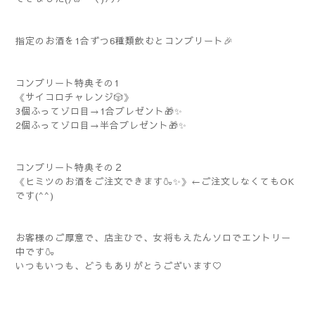
指定のお酒を1合ずつ6種類飲むとコンプリート🎉
コンプリート特典その1
《サイコロチャレンジ🎲》
3個ふってゾロ目→1合プレゼント🎁✨
2個ふってゾロ目→半合プレゼント🎁✨
コンプリート特典その２
《ヒミツのお酒をご注文できます🍶✨》←ご注文しなくてもOK
です(^^)
お客様のご厚意で、店主ひで、女将もえたんソロでエントリー
中です🍶
いつもいつも、どうもありがとうございます♡