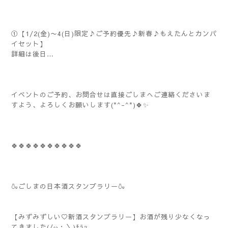
①【1/2(金)〜4(日)限定♪ご予約優先♪新春♪もえたんとカンパ
イセット】
詳細は後日…
イベントのご予約、お問合せは直接ごしまへご連絡くださいま
すよう、よろしくお願いします(*^-^*)🍀✨️
🍀🍀🍀🍀🍀🍀🍀🍀🍀🍀
🍶ごしまの日本酒スタンプラリー🍶
【みずみずしい♡新酒スタンプラリー】お酒が残り少なくなっ
てきました(/ω・＼)ﾁﾗｯ