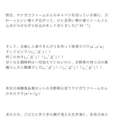
昨日、ヤナガワファームさんのキャベツを切っている時に、ぷ
わーっといい香りが広がって、ひと足早い春の香りくーん♪と
心おどらせながら仕込みをしておりました(*´艸｀*)
そして、大根と人参できんぴらを作って味見でパク(๑´ڡ`๑)
そしてビックリ(,,ﾟДﾟ)！！
何この甘さ(,,ﾟДﾟ)！！(,,ﾟДﾟ)！！
甘くなる調味料は一切加えていないのに、お野菜の持つ力の素
晴らしさに驚嘆でした(,,ﾟДﾟ)！！(,,ﾟДﾟ)！！(,,ﾟДﾟ)！！
本日の発酵食品肴セットのお野菜は全てヤナガワファームさん
のものです(๑•̀ㅂ•́)و✧
あなたも、ジビエと作り手の顔が見える日本酒と、生命力あふ