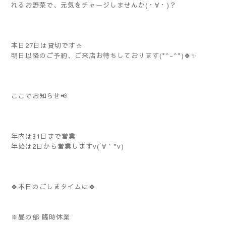
れるお野菜で、元気をチャージしませんか(・∀・)？
本日27日は貸切です☆
明日以降のご予約、ご来店お待ちしております(*^-^*)🍀✨️
ここでお知らせ📢
年内は31日まで営業
年始は2日から営業しますv(´∀｀*v)
🍀本日のごしまタイムは🍀
※昼の部 臨時休業