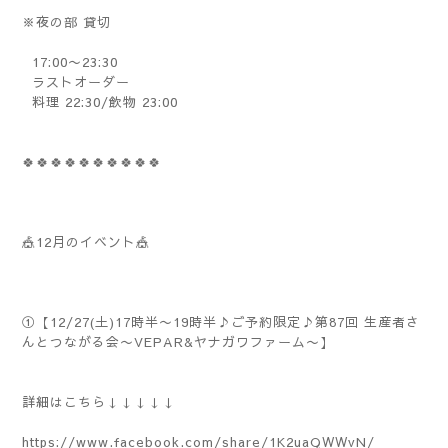
※夜の部 貸切
17:00〜23:30
ラストオーダー
料理 22:30/飲物 23:00
🍀🍀🍀🍀🍀🍀🍀🍀🍀🍀
🎪12月のイベント🎪
①【12/27(土)17時半〜19時半♪ご予約限定♪第87回 生産者さ
んとつながる会〜VEPAR&ヤナガワファーム〜】
詳細はこちら↓↓↓↓↓
https://www.facebook.com/share/1K2uaQWWvN/