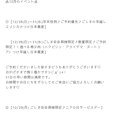
🎪12月のイベント🎪
①【12/28(日)〜31(水)年末恒例♪ご予約優先♪ごしまの年越し
エゾシカ汁つけ日本蕎麦】
【12/28(日)〜31(水)ごしま会会員様限定♪数量限定♪ご予約
限定！！選べる希少肉（ハクビシン・アライグマ・ヌートリ
ア）つけ年越し日本蕎麦】
ご予約くださいました皆さまどうもありがとうございます♡
おかげさまで残り僅かですヮ(ﾟдﾟ)ォ!
31日の早い時間は満席です。
お時間やお日にちをずらしてのご来店にご協力よろしくお願い
します♡
②【12/29(月) ごしま会会員様限定♪ニクの日サービスデー】