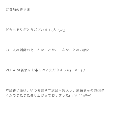
ご参加の皆さま
どうもありがとうございます(⁠人⁠ ⁠•͈⁠ᴗ⁠•͈⁠)
お二人の活動のあーんなことやこーんなことのお話と
VEPAR&新酒をお楽しみいただきました(・∀・)♪
本会終了後は、いつも通り二次会へ突入し、武藤さんのお燗タ
イムでまたまた盛り上がっておりました(∩´∀｀)∩ﾜｰｲ