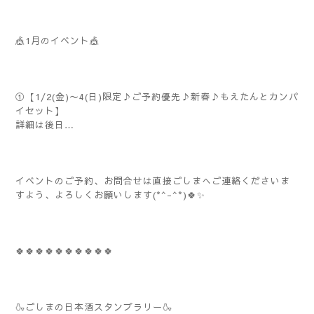
🎪1月のイベント🎪
①【1/2(金)〜4(日)限定♪ご予約優先♪新春♪もえたんとカンパ
イセット】
詳細は後日…
イベントのご予約、お問合せは直接ごしまへご連絡くださいま
すよう、よろしくお願いします(*^-^*)🍀✨️
🍀🍀🍀🍀🍀🍀🍀🍀🍀🍀
🍶ごしまの日本酒スタンプラリー🍶