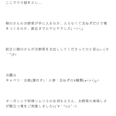
ここでウラ話を少し…
柳川さんのお野菜が手に入るのか、入らなくて玉ねぎだけで肴
をつくるのか、直近までヒヤヒヤでした( •̀ㅁ•́;)
前日に柳川さんがお野菜をお出ししてくださってひと安心ε-(´∀
｀*)ﾎｯ
お題は
キャベツ・大根(葉付き)・人参・玉ねぎの4種類(๑•̀ㅂ•́)و✧
オーガニック料理ソムリエの女将もえたん、お野菜の美味しさ
が際立つ肴をご用意しましたv(´∀｀*v)ﾋﾟｰｽ