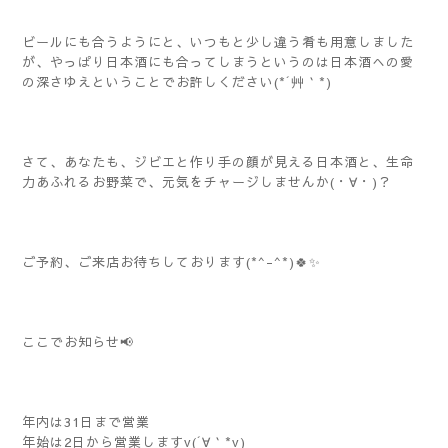
ビールにも合うようにと、いつもと少し違う肴も用意しました
が、やっぱり日本酒にも合ってしまうというのは日本酒への愛
の深さゆえということでお許しください(*´艸｀*)
さて、あなたも、ジビエと作り手の顔が見える日本酒と、生命
力あふれるお野菜で、元気をチャージしませんか(・∀・)？
ご予約、ご来店お待ちしております(*^-^*)🍀✨️
ここでお知らせ📢
年内は31日まで営業
年始は2日から営業しますv(´∀｀*v)