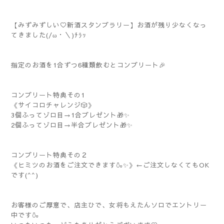
【みずみずしい♡新酒スタンプラリー】お酒が残り少なくなっ
てきました(/ω・＼)ﾁﾗｯ
指定のお酒を1合ずつ6種類飲むとコンプリート🎉
コンプリート特典その1
《サイコロチャレンジ🎲》
3個ふってゾロ目→1合プレゼント🎁✨
2個ふってゾロ目→半合プレゼント🎁✨
コンプリート特典その２
《ヒミツのお酒をご注文できます🍶✨》←ご注文しなくてもOK
です(^^)
お客様のご厚意で、店主ひで、女将もえたんソロでエントリー
中です🍶