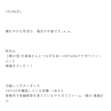
12/28(日)
晴れやかな冬空の、福生の午後です｡⁠◕⁠‿⁠◕⁠｡
昨日は
【第87回 生産者さんとつながる会〜VEPAR&ヤナガワファー
ム〜】
開催日でした！！
お越しくださいました
VEPARを醸造している武藤 一由さん
青梅市で有機野菜を育てているヤナガワファーム・柳川 貴嗣さ
ん