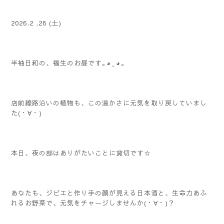
2026.2 .28 (土)
半袖日和の、福生のお昼です｡⁠◕⁠‿⁠◕⁠｡
店前線路沿いの植物も、この温かさに元気を取り戻していまし
た(・∀・)
本日、夜の部はありがたいことに貸切です☆
あなたも、ジビエと作り手の顔が見える日本酒と、生命力あふ
れるお野菜で、元気をチャージしませんか(・∀・)？