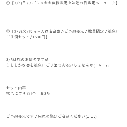
①【3/1(日)♪ごしま会会員様限定♪味噌の日限定メニュー♪】
②【3/3(火)18時〜入退店自由♪ご予約優先♪数量限定♪桃色に
ごり酒セット/1830円】
3/3は桃のお節句です🎎
うららかな春を桃色にごり酒でお祝いしませんか(・∀・)？
セット内容
桃色にごり酒1合・肴3品
ご予約優先です♪完売の際はご容赦ください(_ _;)