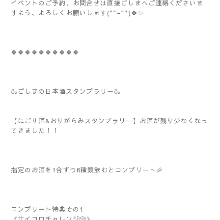
イベントのご予約、お問合せは直接ごしまへご連絡くださいま
すよう、よろしくお願いします(*^-^*)🍀✨️
🍀🍀🍀🍀🍀🍀🍀🍀🍀🍀
🍶ごしまの日本酒スタンプラリー🍶
【にごり酒&おりがらみスタンプラリー】お酒が残り少なくなっ
てきました！！
指定のお酒を1合ずつ6種類飲むとコンプリート🎉
コンプリート特典その1
《サイコロチャレンジ🎲》