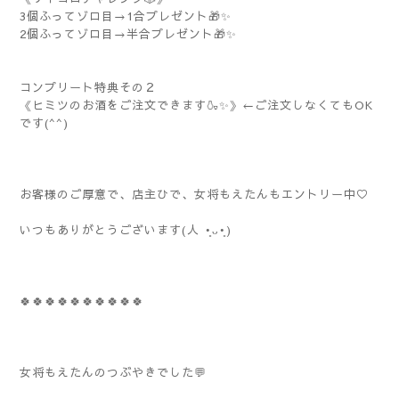
3個ふってゾロ目→1合プレゼント🎁✨
2個ふってゾロ目→半合プレゼント🎁✨
コンプリート特典その２
《ヒミツのお酒をご注文できます🍶✨》←ご注文しなくてもOK
です(^^)
お客様のご厚意で、店主ひで、女将もえたんもエントリー中♡
いつもありがとうございます(⁠人⁠ ⁠•͈⁠ᴗ⁠•͈⁠)
🍀🍀🍀🍀🍀🍀🍀🍀🍀🍀
女将もえたんのつぶやきでした💬