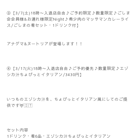
③【3/7(土)18時〜入退店自由♪ご予約限定♪数量限定♪ごしま
会会員様&お連れ様限定Night♪希少肉のマッサマンカレーライ
ス/ごしまの肴セット・1ドリンク付】
アナグマ&ヌートリアが登場します！！
④【3/17(火)18時〜入退店自由♪ご予約優先♪数量限定♪エゾ
シカ汁ちょびっとイタリアン/3430円】
いつものエゾシカ汁を、ちょびっとイタリアン風にしてのご提
供です🦌🇮🇹
セット内容
1ドリンク・肴6品・エゾシカ汁ちょびっとイタリアン