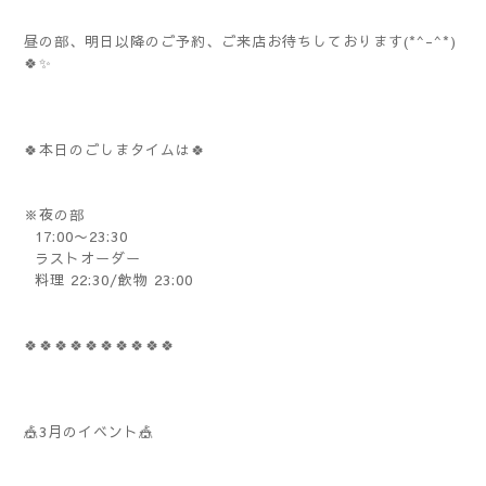
昼の部、明日以降のご予約、ご来店お待ちしております(*^-^*)
🍀✨️
🍀本日のごしまタイムは🍀
※夜の部
17:00〜23:30
ラストオーダー
料理 22:30/飲物 23:00
🍀🍀🍀🍀🍀🍀🍀🍀🍀🍀
🎪3月のイベント🎪