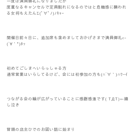
一度は満員御礼になりましたが
度重なるキャンセルで定員割れになるのではと危機感に襲われ
る女将もえたんΣ(ﾟ∀ﾟﾉ)ﾉｷｬｰ
開催日前々日に、追加席も含めましておかげさまで満員御礼ε-
(´∀｀*)ﾎｯ
初めてごしまへいらっしゃる方
通常営業はいらしてるけど、会には初参加の方も(∩´∀｀)∩ﾜｰｲ
つながる会の輪が広がっていることに感謝感激です( TДT)←嬉
し泣き
冒頭の店主ひでのお固い話に始まり