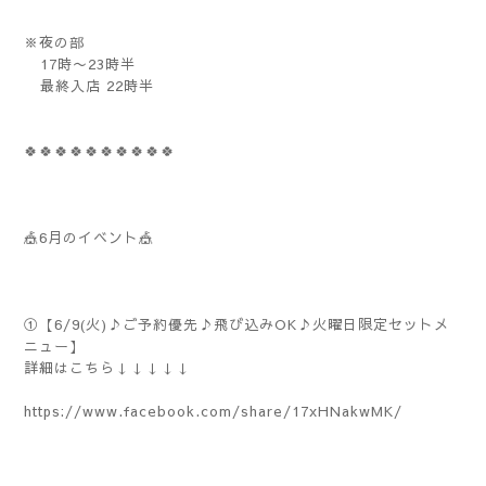
※夜の部
17時〜23時半
最終入店 22時半
🍀🍀🍀🍀🍀🍀🍀🍀🍀🍀
🎪6月のイベント🎪
①【6/9(火)♪ご予約優先♪飛び込みOK♪火曜日限定セットメ
ニュー】
詳細はこちら↓↓↓↓↓
https://www.facebook.com/share/17xHNakwMK/