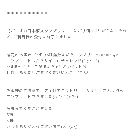
🍀🍀🍀🍀🍀🍀🍀🍀🍀🍀
【ごしまの日本酒スタンプラリー〜にごり酒&おりがらみ〜その
2】ご新規様の受付は終了しました！！
指定のお酒を1合ずつ6種類飲んだらコンプリート(๑•̀ㅂ•́)و✧
コンプリートしたらサイコロチャレンジ(*´艸｀*)
3個振ってゾロ目が出たら1合プレゼント🎁
ぜひ、あなたもご参加くださいね(*^-^*)♡
お客様のご厚意で、店主ひでエントリー、女将もえたんは昨夜
コンプリートできました(∩´∀｀)∩ﾜｰｲ
振舞ってくださいました
S様
N様
いつもありがとうございます(⁠人⁠ ⁠•͈⁠ᴗ⁠•͈⁠)