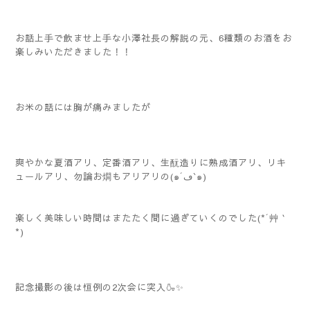
お話上手で飲ませ上手な小澤社長の解説の元、6種類のお酒をお
楽しみいただきました！！
お米の話には胸が痛みましたが
爽やかな夏酒アリ、定番酒アリ、生酛造りに熟成酒アリ、リキ
ュールアリ、勿論お燗もアリアリの(๑´ڡ`๑)
楽しく美味しい時間はまたたく間に過ぎていくのでした(*´艸｀
*)
記念撮影の後は恒例の2次会に突入🍶✨️