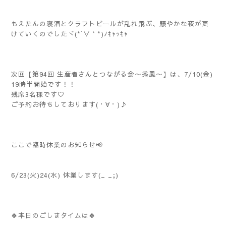
もえたんの寝酒とクラフトビールが乱れ飛ぶ、賑やかな夜が更
けていくのでしたヾ(*´∀｀*)ﾉｷｬｯｷｬ
次回【第94回 生産者さんとつながる会〜秀鳳〜】は、7/10(金)
19時半開始です！！
残席3名様です♡
ご予約お待ちしております(・∀・)♪
ここで臨時休業のお知らせ📢
6/23(火)24(水) 休業します(_ _;)
🍀本日のごしまタイムは🍀