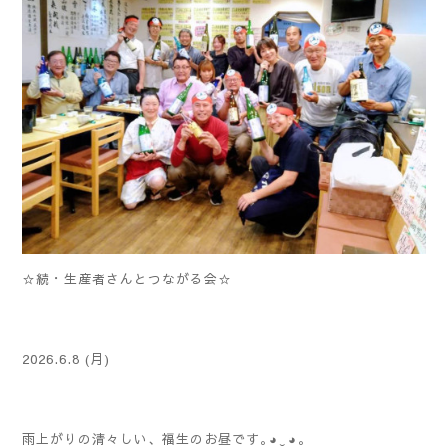
☆続・生産者さんとつながる会☆
2026.6.8 (月)
雨上がりの清々しい、福生のお昼です｡⁠◕⁠‿⁠◕⁠｡