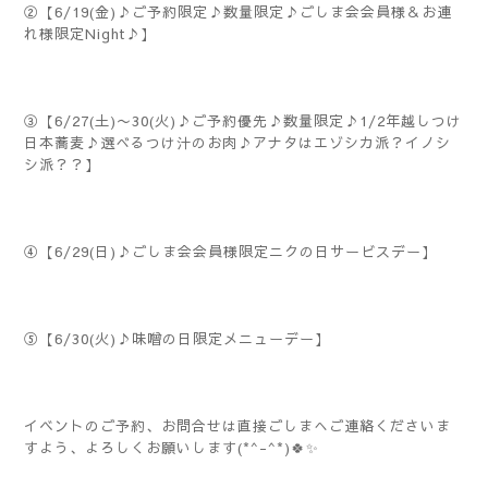
②【6/19(金)♪ご予約限定♪数量限定♪ごしま会会員様＆お連
れ様限定Night♪】
③【6/27(土)〜30(火)♪ご予約優先♪数量限定♪1/2年越しつけ
日本蕎麦♪選べるつけ汁のお肉♪アナタはエゾシカ派？イノシ
シ派？？】
④【6/29(日)♪ごしま会会員様限定ニクの日サービスデー】
⑤【6/30(火)♪味噌の日限定メニューデー】
イベントのご予約、お問合せは直接ごしまへご連絡くださいま
すよう、よろしくお願いします(*^-^*)🍀✨️