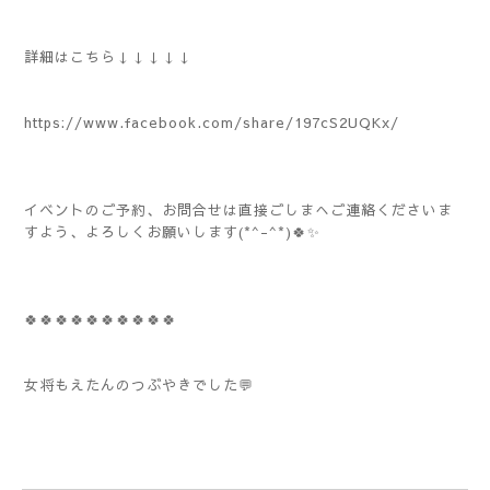
詳細はこちら↓↓↓↓↓
https://www.facebook.com/share/197cS2UQKx/
イベントのご予約、お問合せは直接ごしまへご連絡くださいま
すよう、よろしくお願いします(*^-^*)🍀✨️
🍀🍀🍀🍀🍀🍀🍀🍀🍀🍀
女将もえたんのつぶやきでした💬