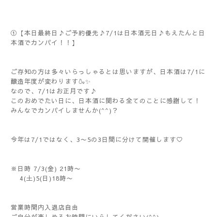
①【本日最終日♪ご予約優先♪7/1は日本酒元日♪もえたんと日
本酒でカンパイ！！】
ご存知の方は多々いらっしゃるとは思いますが、日本酒は7/1に
醸造年度が変わります🍶✨
なので、7/1はお正月です♪
このおめでたい日に、日本酒に関わる全てのことに感謝して！
みんなでカンパイしませんか(^^)？
今年は7/1ではなく、3〜5の3日間に分けて開催します♡
※日時 7/3(金) 21時〜
4(土)5(日)18時〜
営業時間内入退店自由