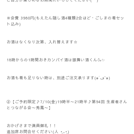
ご自分が楽しめるお時間にいらしてください(^^)
※会費 3980円(もえたん隠し酒4種類2合ほど・ごしまの肴セッ
ト込み)
お酒はなくなり次第、入れ替えます☆
18時からの1時間おきカンパイ酒は振舞い酒くん🍶✨
お酒も肴も足りない時は、別途ご注文承ります(๑´ڡ`๑)
②【ご予約限定♪7/10(金)19時半〜21時半♪第94回 生産者さん
とつながる会〜秀鳳〜】
おかげさまで満員御礼！！
追加席お問合せください(⁠人⁠ ⁠•͈⁠ᴗ⁠•͈⁠)