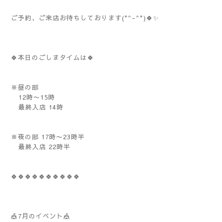
ご予約、ご来店お待ちしております(*^-^*)🍀✨️
🍀本日のごしまタイムは🍀
※昼の部
12時〜15時
最終入店 14時
※夜の部 17時〜23時半
最終入店 22時半
🍀🍀🍀🍀🍀🍀🍀🍀🍀🍀
🎪7月のイベント🎪