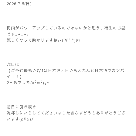
2026.7.5(日)
梅雨がパワーアップしているのではないかと思う、福生のお昼
です｡⁠◕⁠‿⁠◕⁠｡
涼しくなって助かりますねε-(´∀｀*)ﾎｯ
昨日は
【ご予約優先♪7/1は日本酒元日♪もえたんと日本酒でカンパ
イ！！】
2日めでした(๑•̀ㅂ•́)و✧
初日に引き続き
乾杯しにいらしてくださいました皆さまどうもありがとうござ
います(≧∇≦)/