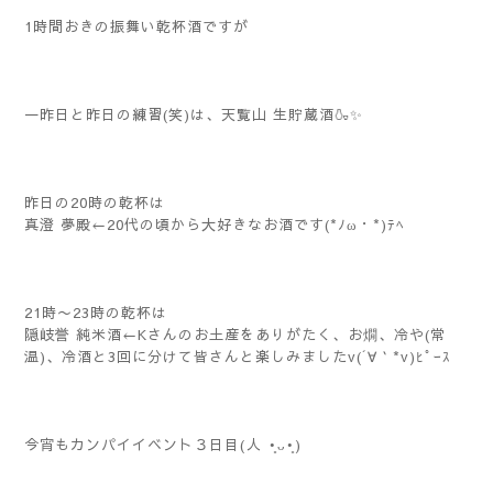
1時間おきの振舞い乾杯酒ですが
一昨日と昨日の練習(笑)は、天覧山 生貯蔵酒🍶✨️
昨日の20時の乾杯は
真澄 夢殿←20代の頃から大好きなお酒です(*ﾉω・*)ﾃﾍ
21時〜23時の乾杯は
隠岐誉 純米酒←Kさんのお土産をありがたく、お燗、冷や(常
温)、冷酒と3回に分けて皆さんと楽しみましたv(´∀｀*v)ﾋﾟｰｽ
今宵もカンパイイベント３日目(⁠人⁠ ⁠•͈⁠ᴗ⁠•͈⁠)